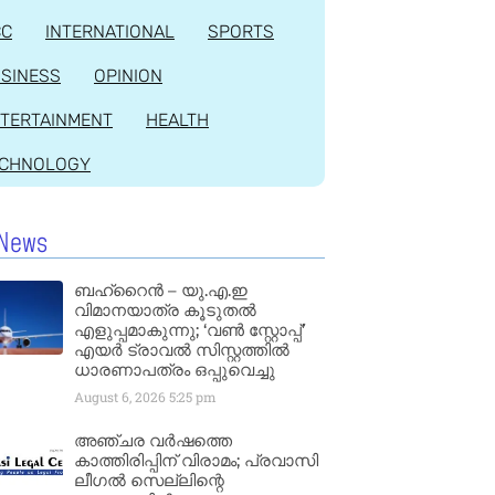
CC
INTERNATIONAL
SPORTS
SINESS
OPINION
TERTAINMENT
HEALTH
ECHNOLOGY
News
ബഹ്‌റൈൻ – യു.എ.ഇ
വിമാനയാത്ര കൂടുതൽ
എളുപ്പമാകുന്നു; ‘വൺ സ്റ്റോപ്പ്’
എയർ ട്രാവൽ സിസ്റ്റത്തിൽ
ധാരണാപത്രം ഒപ്പുവെച്ചു
August 6, 2026
5:25 pm
അഞ്ചര വർഷത്തെ
കാത്തിരിപ്പിന് വിരാമം; പ്രവാസി
ലീഗൽ സെല്ലിന്റെ