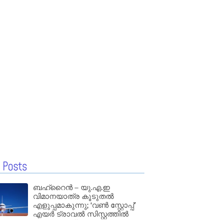
 Posts
ബഹ്‌റൈൻ – യു.എ.ഇ
വിമാനയാത്ര കൂടുതൽ
എളുപ്പമാകുന്നു; ‘വൺ സ്റ്റോപ്പ്’
എയർ ട്രാവൽ സിസ്റ്റത്തിൽ