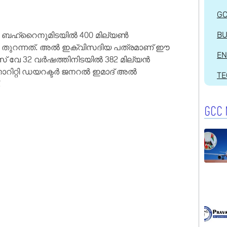
G
ം ബഹ്റൈനുമിടയിൽ 400 മില്യൺ
BU
വേ തുറന്നത്. അൽ ഇക്വിസദിയ പത്രമാണ് ഈ
EN
 കോസ് വേ 32 വർഷത്തിനിടയിൽ 382 മില്യൻ
ോറിറ്റി ഡയറക്ടർ ജനറൽ ഇമാദ് അൽ
T
.
GCC 