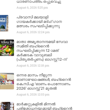
ധാരണാപത്രം ഒപ്പുവെച്ചു
August 6, 2026
5:25 pm
പ്രവാസി മലയാളി
ഗായകർക്കായി മദ്ഹ് ഗാന
മത്സരം സംഘടിപ്പിക്കുന്നു
August 6, 2026
12:24 pm
മാതാ അമൃതാനന്ദമയി സേവാ
സമിതി ബഹ്‌റൈൻ
സംഘടിപ്പിക്കുന്ന 12-ാമത്
കർക്കടക വാവുബലി
(പിതൃതർപ്പണം) ഓഗസ്റ്റ് 12-ന്
August 6, 2026
12:18 pm
ഒന്നര മാസം നീളുന്ന
ഓണാഘോഷങ്ങൾ; ബഹ്‌റൈൻ
കെ.സി.എ ‘ഓണം പൊന്നോണം
2026’ ഓഗസ്റ്റ് 21 മുതൽ
August 6, 2026
12:03 pm
മാർക്കറ്റുകളിൽ മിന്നൽ
പരിശോധനയുമായി ബഹ്‌റൈൻ