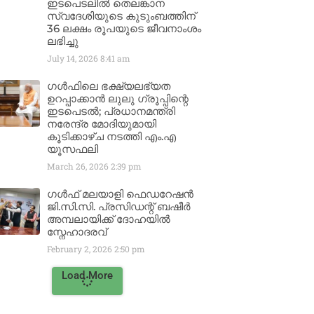
ഇടപെടലിൽ തെലങ്കാന
സ്വദേശിയുടെ കുടുംബത്തിന്
36 ലക്ഷം രൂപയുടെ ജീവനാംശം
ലഭിച്ചു
July 14, 2026
8:41 am
ഗൾഫിലെ ഭക്ഷ്യലഭ്യത
ഉറപ്പാക്കാൻ ലുലു ഗ്രൂപ്പിന്റെ
ഇടപെടൽ; പ്രധാനമന്ത്രി
നരേന്ദ്ര മോദിയുമായി
കൂടിക്കാഴ്ച നടത്തി എം.എ
യൂസഫലി
March 26, 2026
2:39 pm
ഗൾഫ് മലയാളി ഫെഡറേഷൻ
ജി.സി.സി. പ്രസിഡന്റ് ബഷീർ
അമ്പലായിക്ക് ദോഹയിൽ
സ്നേഹാദരവ്
February 2, 2026
2:50 pm
Load More