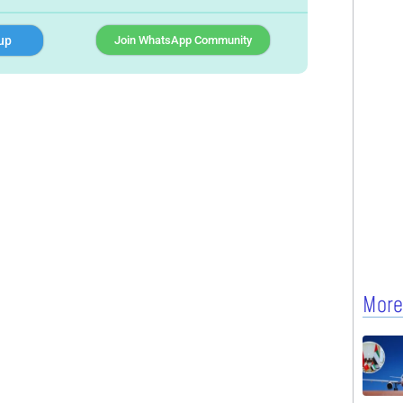
up
Join WhatsApp Community
More