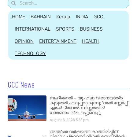
HOME
BAHRAIN
Kerala
INDIA
GCC
INTERNATIONAL
SPORTS
BUSINESS
OPINION
ENTERTAINMENT
HEALTH
TECHNOLOGY
GCC News
ബഹ്‌റൈൻ – യു.എ.ഇ വിമാനയാത്ര
കൂടുതൽ എളുപ്പമാകുന്നു; ‘വൺ സ്റ്റോപ്പ്’
എയർ ട്രാവൽ സിസ്റ്റത്തിൽ
ധാരണാപത്രം ഒപ്പുവെച്ചു
August 6, 2026
5:25 pm
അഞ്ചര വർഷത്തെ കാത്തിരിപ്പിന്
വിരാമം; പ്രവാസി ലീഗൽ സെല്ലിന്റെ