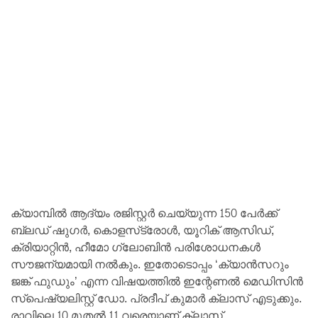
ക്യാമ്പിൽ ആദ്യം രജിസ്റ്റർ ചെയ്യുന്ന 150 പേർക്ക്
ബ്ലഡ് ഷുഗർ, കൊളസ്‌ട്രോൾ, യൂറിക് ആസിഡ്,
ക്രിയാറ്റിൻ, ഹീമോ ഗ്ലോബിൻ പരിശോധനകൾ
സൗജന്യമായി നൽകും. ഇതോടൊപ്പം ‘ക്യാൻസറും
ജങ്ക് ഫുഡും’ എന്ന വിഷയത്തിൽ ഇന്റേണൽ മെഡിസിൻ
സ്‌പെഷ്യലിസ്റ്റ് ഡോ. പ്രദീപ് കുമാർ ക്ലാസ് എടുക്കും.
രാവിലെ 10 മുതൽ 11 വരെയാണ് ക്ലാസ്.