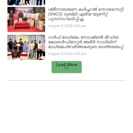
ശ്രീനാരായണ കൾച്ചറൽ സൊസൈറ്റി
(SNCS) ടുബ്ലി ഏരിയ യൂണിറ്റ്
പുനഃസംഘടിപ്പിച്ചു
August 8, 2026
5:34 pm
ഗൾഫ് മാധ്യമം സോഷ്യൽ മീഡിയ
കോഓർഡിനേറ്റർ അമീർ സാദിഖിന്
മാധ്യമപ്രവർത്തകരുടെ യാത്രയയപ്പ്
August 8, 2026
5:29 pm
Load More