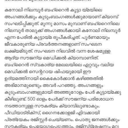
കനോലി നിലമ്പൂർ ബഹ്‌റൈൻ കൂട്ടാ യ്മയിലെ
അംഗങ്ങൾക്കും കുടുംബാംഗങ്ങൾക്കുമായാണ് ക്യാമ്പ്
സംഘടിപ്പിക്കുത്. മൂന്നു മാസം മുമ്പാണ് ബഹ്‌റൈനിലെ
നിലമ്പൂർ താലൂക്ക് അംഗങ്ങൾക്കായി കനോലി നിലമ്പൂർ
എന്ന പേരിൽ കൂട്ടായ്മ രൂപീകരിച്ചത്. പൂർണമായും
ജീവകാരുണ്യ പ്രവർത്തനങ്ങളാണ് സംഘടന
ലക്ഷ്യമിടുത്. സംഘടന നിലവിൽ വന്ന ശേഷമുള്ള
ആദ്യ സൗജന്യ മെഡിക്കൽ ക്യാമ്പാണിത്.
ബഹ്‌റൈൻ സ്വകാര്യ മേഖലയിലെ ഏറ്റവും വലിയ
മെഡിക്കൽ സെന്ററായ ഷിഫയുമായി ഈ
ഉദ്യമത്തിനായി കൈകോർക്കാൻ കഴിഞ്ഞതിൽ
അഭിമാനമുണ്ടെും അവർ പറഞ്ഞു. അംഗങ്ങളും
കുടുംബാംഗങ്ങളുമായി അഞ്ഞൂറോളം പേർ കൂട്ടായ്മക്കു
കീഴിലുണ്ട്. 500 ഓളം പേർക്ക് സൗജന്യ പരിശോധന
നടത്താനുള്ള സൗകര്യം ക്യാമ്പിലുണ്ടാകും.
പീഡിയാട്രിക്‌സ്, ഗൈനക്കോളജി എിവക്കായി
പ്രത്യേകം രജിസ്റ്റർ ചെയ്യണം. പൊതു ജനങ്ങൾക്കും
സൗകര്യം ഉപയോഗപ്പെടുത്താം. രജിസ്‌ട്രേഷനും മറ്റു