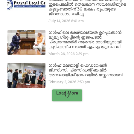
ഇടപെടലിൽ തെലങ്കാന സ്വദേശിയുടെ
കുടുംബത്തിന് 36 ലക്ഷം രൂപയുടെ
ജീവനാംശം ലഭിച്ചു
July 14, 2026
8:41 am
ഗൾഫിലെ ഭക്ഷ്യലഭ്യത ഉറപ്പാക്കാൻ
ലുലു ഗ്രൂപ്പിന്റെ ഇടപെടൽ;
പ്രധാനമന്ത്രി നരേന്ദ്ര മോദിയുമായി
കൂടിക്കാഴ്ച നടത്തി എം.എ യൂസഫലി
March 26, 2026
2:39 pm
ഗൾഫ് മലയാളി ഫെഡറേഷൻ
ജി.സി.സി. പ്രസിഡന്റ് ബഷീർ
അമ്പലായിക്ക് ദോഹയിൽ സ്നേഹാദരവ്
February 2, 2026
2:50 pm
Load More