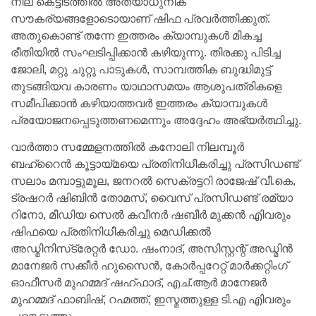
നില കെട്ടിടത്തിൽ അത്യാധുനിക
സൗകര്യങ്ങളോടൊയാണ് ഷിഫ പ്രവർത്തിക്കുത്.
അതുകൊണ്ട് തന്നേ ഇത്തരം ക്യാമ്പുകൾ മികച്ച
രീതിയിൽ സംഘടിപ്പിക്കാൻ കഴിയുന്നു. തിരക്കു പിടിച്ച
ജോലി, മറ്റു ചുറ്റു പാടുകൾ, സാമ്പത്തിക ബുദ്ധിമുട്ട്
തുടങ്ങിയവ കാരണം യാഥാസമയം ആശുപത്രികളെ
സമീപിക്കാൻ കഴിയാത്തവർ ഇത്തരം ക്യാമ്പുകൾ
പ്രയോജനപ്പെടുത്തണമെന്നും അദ്ദേഹം അഭ്യർത്ഥിച്ചു.
വാർത്താ സമ്മേളനത്തിൽ കനോലി നിലമ്പൂർ
ബഹ്‌റൈൻ കൂട്ടായ്മയെ പ്രതിനിധീകരിച്ചു പ്രസിഡണ്ട്
സലാം മമ്പാട്ടുമൂല, ജനറൽ സെക്രട്ടറി രാജേഷ് വീ.കെ,
ട്രഷറർ ഷിബിൻ തോമസ്, വൈസ് പ്രസിഡണ്ട് രമ്യാ
റിനോ, മീഡിയ സെൽ കവീനർ ഷബീർ മുക്കൻ എിവരും
ഷിഫയെ പ്രതിനിധീകരിച്ചു മെഡിക്കൽ
അഡ്മിനിസ്‌ട്രേറ്റർ ഡോ. ഷംനാദ്, അസിസ്റ്റന്റ് അഡ്മിൻ
മാനേജർ സക്കീർ ഹുസൈൻ, കോർപ്പറേറ്റ് മാർക്കറ്റിംഗ്
ഓഫീസർ മുഹമ്മദ് ഷഹ്ഫാദ്, എച്.ആർ മാനേജർ
മുഹമ്മദ് ഫാബിഷ്, റഹ്മത്ത്, ഇസ്മത്തുള്ള ടി.എ എിവരും