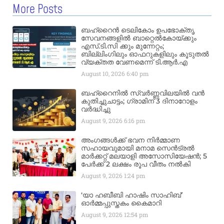
More Posts
ബഹ്‌റൈൻ ടെലികോം ഉപഭോക്തൃ
സേവനങ്ങളിൽ ബാറ്റെൽകോയ്ക്കും
എസ്.ടി.സി ക്കും മുന്നേറ്റം;
ബില്ലിംഗിലും ഓഫറുകളിലും കൂടുതൽ
വ്യക്തത വേണമെന്ന് ടി.ആർ.എ
August 10, 2026
6:40 pm
ബഹ്‌റൈനിൽ സ്വർണ്ണവിലയിൽ വൻ
കുതിച്ചുചാട്ടം; ഗ്രാമിന് 3 ദിനാറോളം
വർദ്ധിച്ചു
August 9, 2026
6:16 pm
അംഗങ്ങൾക്ക് ഭവന നിർമ്മാണ
സഹായവുമായി മനാമ സെൻട്രൽ
മാർക്കറ്റ് മലയാളി അസോസിയേഷൻ; 5
പേർക്ക് 2 ലക്ഷം രൂപ വീതം നൽകി
August 9, 2026
1:24 pm
‘യാ ഹബീബി ഹാഷിം സാഹിബ്’
ഓർമ്മപ്പുസ്തകം കൈമാറി
August 9, 2026
12:54 pm