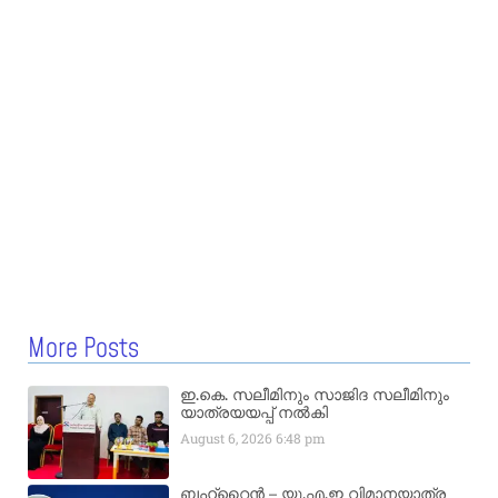
More Posts
ഇ.കെ. സലീമിനും സാജിദ സലീമിനും
യാത്രയയപ്പ് നൽകി
August 6, 2026
6:48 pm
ബഹ്‌റൈൻ – യു.എ.ഇ വിമാനയാത്ര