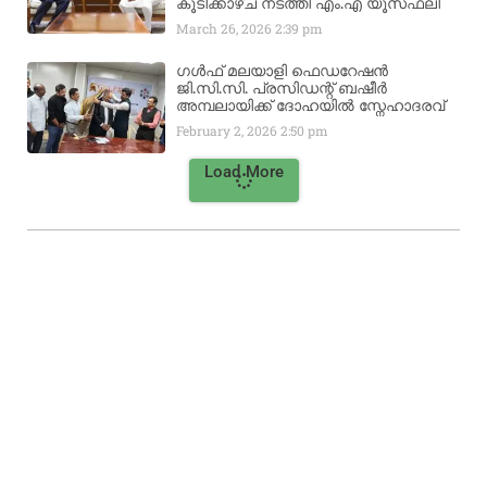
കൂടിക്കാഴ്ച നടത്തി എം.എ യൂസഫലി
March 26, 2026
2:39 pm
ഗൾഫ് മലയാളി ഫെഡറേഷൻ
ജി.സി.സി. പ്രസിഡന്റ് ബഷീർ
അമ്പലായിക്ക് ദോഹയിൽ സ്നേഹാദരവ്
February 2, 2026
2:50 pm
Load More