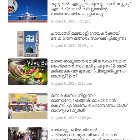
കൂടുതൽ എളുപ്പമാകുന്നു; ‘വൺ സ്റ്റോപ്പ്’
എയർ ട്രാവൽ സിസ്റ്റത്തിൽ
ധാരണാപത്രം ഒപ്പുവെച്ചു
August 6, 2026
5:25 pm
പ്രവാസി മലയാളി ഗായകർക്കായി
മദ്ഹ് ഗാന മത്സരം സംഘടിപ്പിക്കുന്നു
August 6, 2026
12:24 pm
മാതാ അമൃതാനന്ദമയി സേവാ സമിതി
ബഹ്‌റൈൻ സംഘടിപ്പിക്കുന്ന 12-ാമത്
കർക്കടക വാവുബലി (പിതൃതർപ്പണം)
ഓഗസ്റ്റ് 12-ന്
August 6, 2026
12:18 pm
ഒന്നര മാസം നീളുന്ന
ഓണാഘോഷങ്ങൾ; ബഹ്‌റൈൻ
കെ.സി.എ ‘ഓണം പൊന്നോണം 2026’
ഓഗസ്റ്റ് 21 മുതൽ
August 6, 2026
12:03 pm
മാർക്കറ്റുകളിൽ മിന്നൽ
പരിശോധനയുമായി ബഹ്‌റൈൻ
വാണിജ്യ മന്ത്രാലയം; 4 മാസത്തിനിടെ