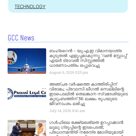
TECHNOLOGY
GCC News
ബഹ്‌റൈൻ – യു.എ.ഇ വിമാനയാത്ര
കൂടുതൽ എളുപ്പമാകുന്നു; ‘വൺ സ്റ്റോപ്പ്’
എയർ ട്രാവൽ സിസ്റ്റത്തിൽ
ധാരണാപത്രം ഒപ്പുവെച്ചു
August 6, 2026
5:25 pm
അഞ്ചര വർഷത്തെ കാത്തിരിപ്പിന്
വിരാമം; പ്രവാസി ലീഗൽ സെല്ലിന്റെ
ഇടപെടലിൽ തെലങ്കാന സ്വദേശിയുടെ
കുടുംബത്തിന് 36 ലക്ഷം രൂപയുടെ
ജീവനാംശം ലഭിച്ചു
July 14, 2026
8:41 am
ഗൾഫിലെ ഭക്ഷ്യലഭ്യത ഉറപ്പാക്കാൻ
ലുലു ഗ്രൂപ്പിന്റെ ഇടപെടൽ;
പ്രധാനമന്ത്രി നരേന്ദ്ര മോദിയുമായി