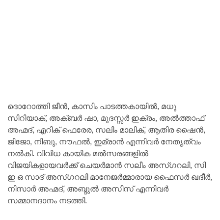
ദൊറോത്തി ജീൻ, കാസിം പാടത്തകായിൽ, മധു
സിറിയാക്‌, അക്ബർ ഷാ, മുദസ്സർ ഇക്രം, അൽത്താഫ്‌
അഹ്മദ്‌, എറിക്‌ ഫെരേര, സലിം മാലിക്‌, ആതിര ഷൈൻ,
ജിജോ, നിബു, നൗഫൽ, ഇമ്രാൻ എന്നിവർ നേതൃത്വം
നൽകി. വിവിധ കായിക മൽസരങ്ങളിൽ
വിജയികളായവർക്ക്‌ ചെയർമാൻ സലീം അസ്ഗറലി, സി
ഇ ഒ സാദ്‌ അസ്ഗറലി മാനേജർമ്മാരായ ഫൈസർ ഖദീർ,
നിസാർ അഹ്മദ്‌, അബ്ദുൽ അസീസ്‌ എന്നിവർ
സമ്മാനദാനം നടത്തി.