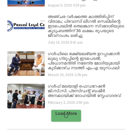
August 6, 2026
5:25 pm
അഞ്ചര വർഷത്തെ കാത്തിരിപ്പിന്
വിരാമം; പ്രവാസി ലീഗൽ സെല്ലിന്റെ
ഇടപെടലിൽ തെലങ്കാന സ്വദേശിയുടെ
കുടുംബത്തിന് 36 ലക്ഷം രൂപയുടെ
ജീവനാംശം ലഭിച്ചു
July 14, 2026
8:41 am
ഗൾഫിലെ ഭക്ഷ്യലഭ്യത ഉറപ്പാക്കാൻ
ലുലു ഗ്രൂപ്പിന്റെ ഇടപെടൽ;
പ്രധാനമന്ത്രി നരേന്ദ്ര മോദിയുമായി
കൂടിക്കാഴ്ച നടത്തി എം.എ യൂസഫലി
March 26, 2026
2:39 pm
ഗൾഫ് മലയാളി ഫെഡറേഷൻ
ജി.സി.സി. പ്രസിഡന്റ് ബഷീർ
അമ്പലായിക്ക് ദോഹയിൽ സ്നേഹാദരവ്
February 2, 2026
2:50 pm
Load More