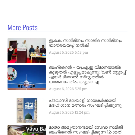
More Posts
ഇ.കെ. സലീമിനും സാജിദ സലീമിനും
യാത്രയയപ്പ് നൽകി
August 6, 2026
6:48 pm
ബഹ്‌റൈൻ – യു.എ.ഇ വിമാനയാത്ര
കൂടുതൽ എളുപ്പമാകുന്നു; ‘വൺ സ്റ്റോപ്പ്’
എയർ ട്രാവൽ സിസ്റ്റത്തിൽ
ധാരണാപത്രം ഒപ്പുവെച്ചു
August 6, 2026
5:25 pm
പ്രവാസി മലയാളി ഗായകർക്കായി
മദ്ഹ് ഗാന മത്സരം സംഘടിപ്പിക്കുന്നു
August 6, 2026
12:24 pm
മാതാ അമൃതാനന്ദമയി സേവാ സമിതി
ബഹ്‌റൈൻ സംഘടിപ്പിക്കുന്ന 12-ാമത്