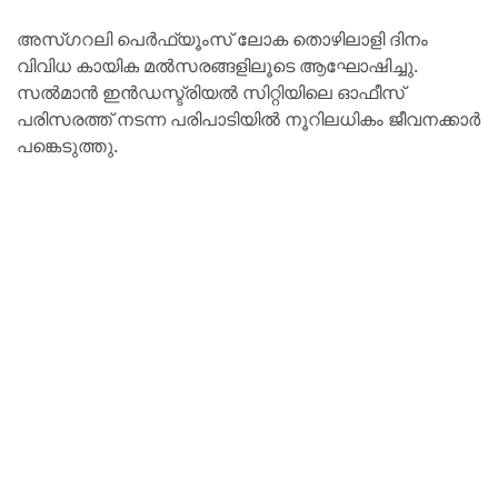
അസ്ഗറലി പെർഫ്യൂംസ്‌ ലോക തൊഴിലാളി ദിനം
വിവിധ കായിക മൽസരങ്ങളിലൂടെ ആഘോഷിച്ചു.
സൽമാൻ ഇൻഡസ്ട്രിയൽ സിറ്റിയിലെ ഓഫീസ്‌
പരിസരത്ത്‌ നടന്ന പരിപാടിയിൽ നൂറിലധികം ജീവനക്കാർ
പങ്കെടുത്തു.