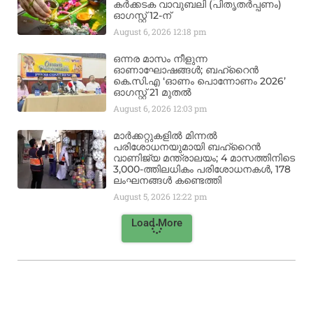
കർക്കടക വാവുബലി (പിതൃതർപ്പണം)
ഓഗസ്റ്റ് 12-ന്
August 6, 2026
12:18 pm
ഒന്നര മാസം നീളുന്ന
ഓണാഘോഷങ്ങൾ; ബഹ്‌റൈൻ
കെ.സി.എ ‘ഓണം പൊന്നോണം 2026’
ഓഗസ്റ്റ് 21 മുതൽ
August 6, 2026
12:03 pm
മാർക്കറ്റുകളിൽ മിന്നൽ
പരിശോധനയുമായി ബഹ്‌റൈൻ
വാണിജ്യ മന്ത്രാലയം; 4 മാസത്തിനിടെ
3,000-ത്തിലധികം പരിശോധനകൾ, 178
ലംഘനങ്ങൾ കണ്ടെത്തി
August 5, 2026
12:22 pm
Load More