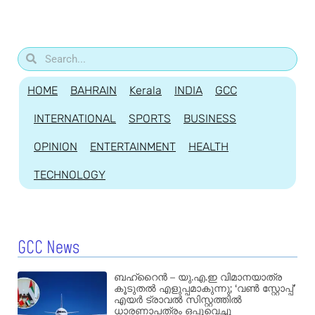
HOME
BAHRAIN
Kerala
INDIA
GCC
INTERNATIONAL
SPORTS
BUSINESS
OPINION
ENTERTAINMENT
HEALTH
TECHNOLOGY
GCC News
ബഹ്‌റൈൻ – യു.എ.ഇ വിമാനയാത്ര
കൂടുതൽ എളുപ്പമാകുന്നു; ‘വൺ സ്റ്റോപ്പ്’
എയർ ട്രാവൽ സിസ്റ്റത്തിൽ
ധാരണാപത്രം ഒപ്പുവെച്ചു