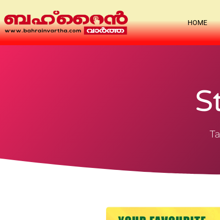
HOME
S
Ta