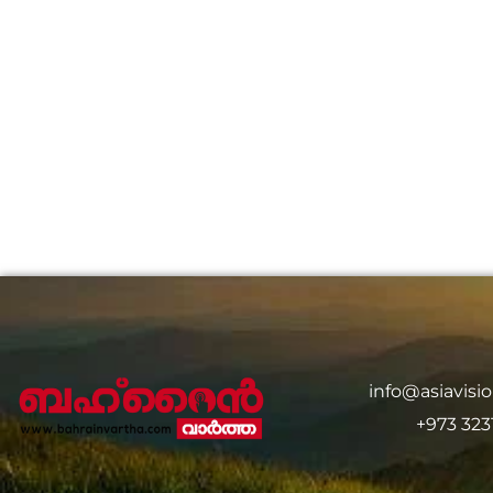
info@asiavis
+973 323