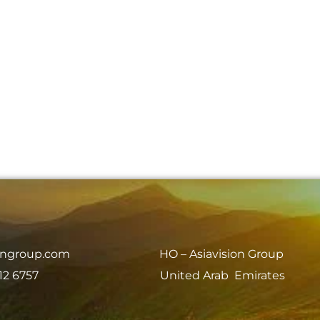
iongroup.com
HO – Asiavision Group
12 6757
United Arab Emirates