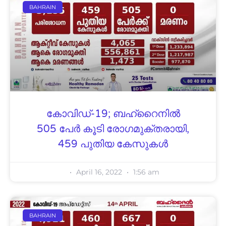
BAHRAIN
കോവിഡ്-19; ബഹ്റൈനിൽ
505 പേർ കൂടി രോഗമുക്തരായി,
459 പുതിയ കേസുകൾ
April 16, 2022
1:56 am
BAHRAIN