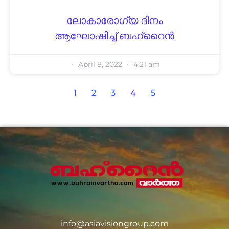
ലോകാരോഗ്യ ദിനം
ആഘോഷിച്ച് ബഹ്‌റൈൻ
April 8, 2022
4:21 am
1
2
3
4
5
info@asiavisiongroup.com