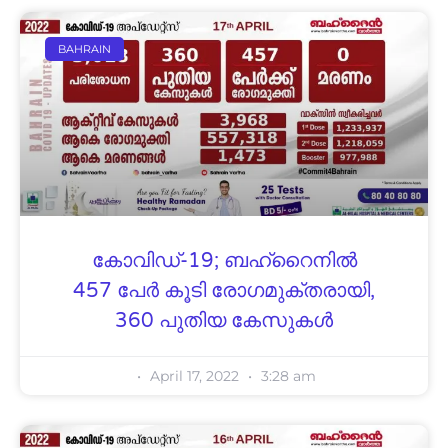
BAHRAIN
കോവിഡ്-19; ബഹ്റൈനിൽ
457 പേർ കൂടി രോഗമുക്തരായി,
360 പുതിയ കേസുകൾ
April 17, 2022
3:28 am