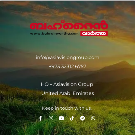
info@asiavisiongroup.com
+973 32312 6757
HO – Asiavision Group
United Arab Emirates
Keep in touch with us.