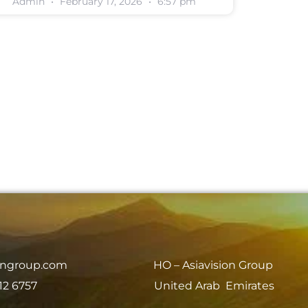
Admin
February 17, 2026
6:57 pm
iongroup.com
HO – Asiavision Group
12 6757
United Arab Emirates