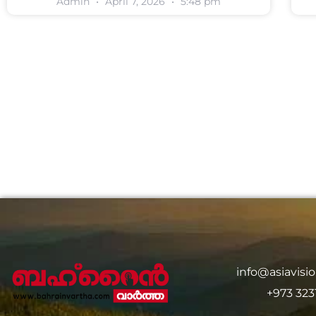
Admin
April 7, 2026
5:48 pm
info@asiavis
+973 323