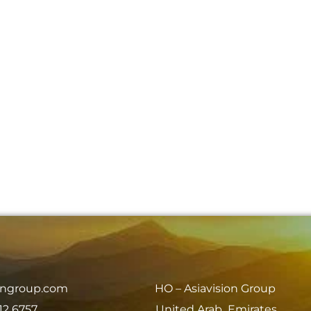
iongroup.com
HO – Asiavision Group
12 6757
United Arab Emirates