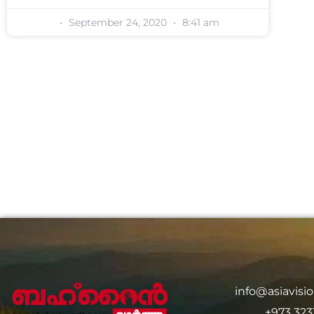
September 24, 2020
8:41 am
info@asiavis
+973 323