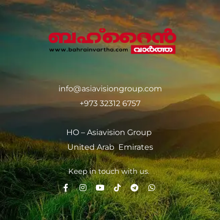
info@asiavisiongroup.com
+973 32312 6757
HO – Asiavision Group
United Arab Emirates
Keep in touch with us.