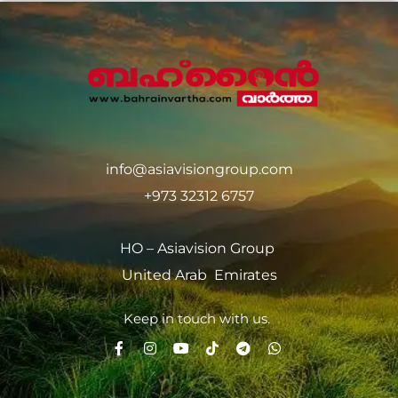
info@asiavisiongroup.com
+973 32312 6757
HO – Asiavision Group
United Arab Emirates
Keep in touch with us.