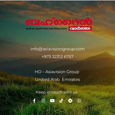
info@asiavisiongroup.com
+973 32312 6757
HO – Asiavision Group
United Arab Emirates
Keep in touch with us.