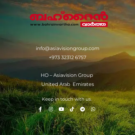
info@asiavisiongroup.com
+973 32312 6757
HO – Asiavision Group
United Arab Emirates
Keep in touch with us.