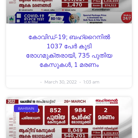
കോവിഡ്-19; ബഹ്റൈനിൽ
1037 പേർ കൂടി
രോഗമുക്തരായി, 735 പുതിയ
കേസുകൾ, 1 മരണം
March 30, 2022
1:03 am
BAHRAIN