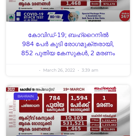
കോവിഡ്-19; ബഹ്റൈനിൽ
984 പേർ കൂടി രോഗമുക്തരായി,
852 പുതിയ കേസുകൾ, 2 മരണം
March 26, 2022
3:39 am
BAHRAIN