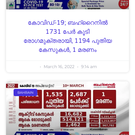
കോവിഡ്-19; ബഹ്റൈനിൽ
1731 പേർ കൂടി
രോഗമുക്തരായി, 1194 പുതിയ
കേസുകൾ, 1 മരണം
March 16, 2022
9:14 am
BAHRAIN