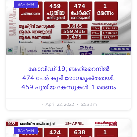
BAHRAIN
കോവിഡ്-19; ബഹ്റൈനിൽ
474 പേർ കൂടി രോഗമുക്തരായി,
459 പുതിയ കേസുകൾ, 1 മരണം
April 22, 2022
5:53 am
BAHRAIN