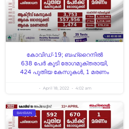
കോവിഡ്-19; ബഹ്റൈനിൽ
638 പേർ കൂടി രോഗമുക്തരായി,
424 പുതിയ കേസുകൾ, 1 മരണം
April 18, 2022
4:02 am
BAHRAIN