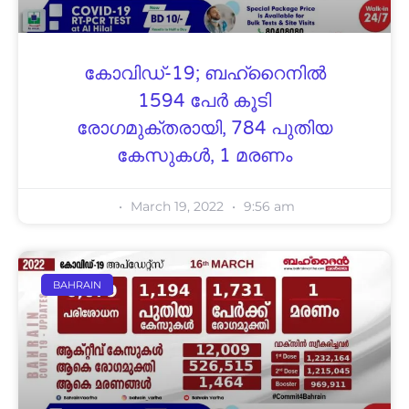
കോവിഡ്-19; ബഹ്റൈനിൽ
1594 പേർ കൂടി
രോഗമുക്തരായി, 784 പുതിയ
കേസുകൾ, 1 മരണം
March 19, 2022
9:56 am
BAHRAIN