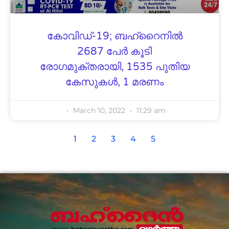
കോവിഡ്-19; ബഹ്റൈനിൽ
2687 പേർ കൂടി
രോഗമുക്തരായി, 1535 പുതിയ
കേസുകൾ, 1 മരണം
March 10, 2022
11:29 am
1
2
3
4
5