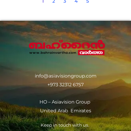
1
2
3
4
5
info@asiavisiongroup.com
+973 32312 6757
HO – Asiavision Group
United Arab Emirates
Keep in touch with us.