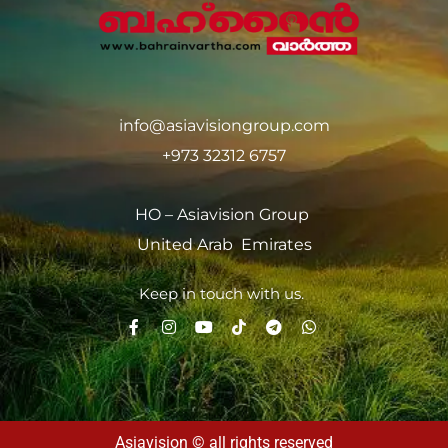
info@asiavisiongroup.com
+973 32312 6757
HO – Asiavision Group
United Arab Emirates
Keep in touch with us.
Asiavision © all rights reserved