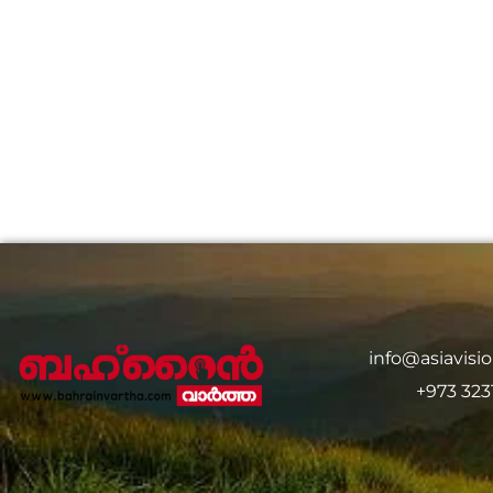
info@asiavis
+973 323