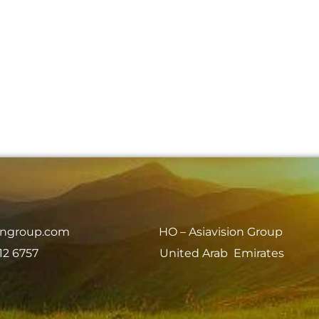
iongroup.com
HO – Asiavision Group
12 6757
United Arab Emirates