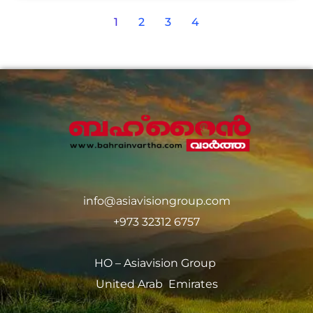
1
2
3
4
info@asiavisiongroup.com
+973 32312 6757
HO – Asiavision Group
United Arab Emirates