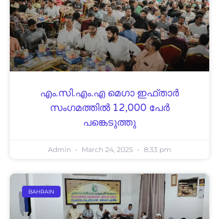
എം.സി.എം.എ മെഗാ ഇഫ്താര്‍
സംഗമത്തില്‍ 12,000 പേര്‍
പങ്കെടുത്തു
Admin
March 24, 2025
8:33 pm
BAHRAIN