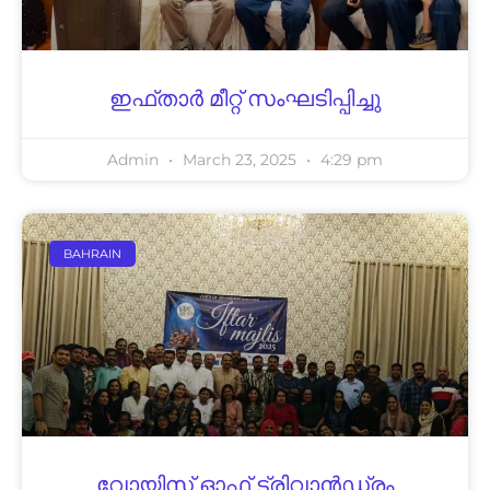
ഇഫ്താര്‍ മീറ്റ് സംഘടിപ്പിച്ചു
Admin
March 23, 2025
4:29 pm
BAHRAIN
വോയിസ് ഓഫ് ട്രിവാന്‍ഡ്രം