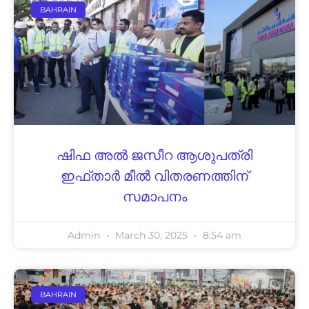
BAHRAIN
ഷിഫ അല്‍ ജസീറ ആശുപത്രി
ഇഫ്താര്‍ മീല്‍ വിതരണത്തിന്
സമാപനം
Admin
March 30, 2025
8:54 am
BAHRAIN