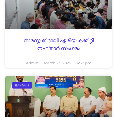
സമസ്ത ജിദാലി ഏരിയ കമ്മിറ്റി
ഇഫ്താര്‍ സംഗമം
Admin
March 23, 2025
4:32 pm
BAHRAIN