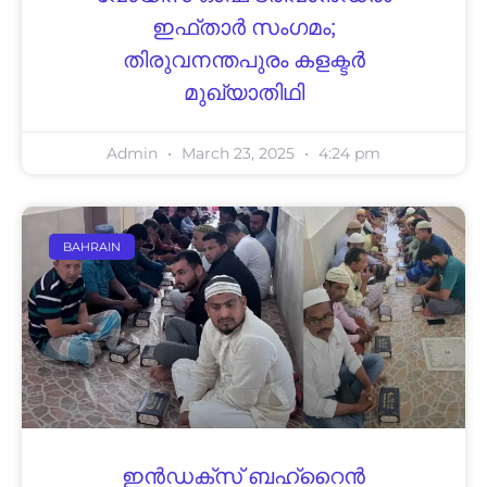
ഇഫ്താര്‍ സംഗമം;
തിരുവനന്തപുരം കളക്ടര്‍
മുഖ്യാതിഥി
Admin
March 23, 2025
4:24 pm
BAHRAIN
ഇന്‍ഡക്‌സ് ബഹ്‌റൈന്‍