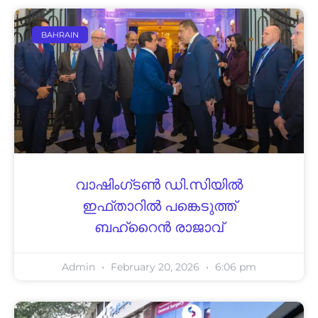
BAHRAIN
വാഷിംഗ്ടണ്‍ ഡി.സിയില്‍
ഇഫ്താറില്‍ പങ്കെടുത്ത്
ബഹ്റൈന്‍ രാജാവ്
Admin
February 20, 2026
6:06 pm