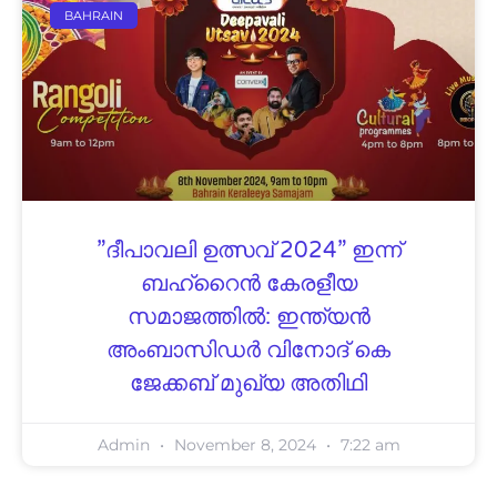
BAHRAIN
”ദീപാവലി ഉത്സവ്‌ 2024” ഇന്ന്
ബഹ്‌റൈൻ കേരളീയ
സമാജത്തിൽ: ഇന്ത്യൻ
അംബാസിഡർ വിനോദ് കെ
ജേക്കബ് മുഖ്യ അതിഥി
Admin
November 8, 2024
7:22 am