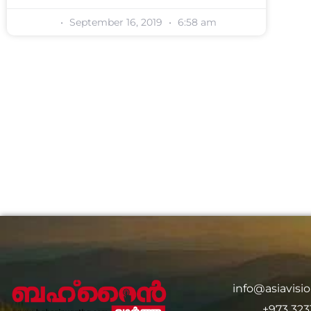
September 16, 2019
6:58 am
info@asiavis
+973 323