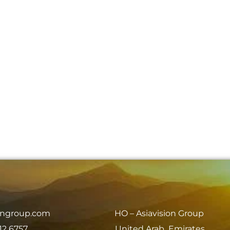
iongroup.com
HO – Asiavision Group
12 6757
United Arab Emirates