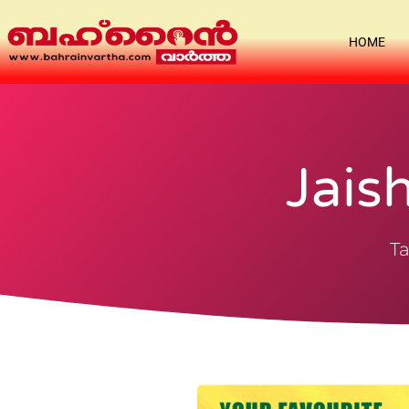
HOME
Jai
Ta