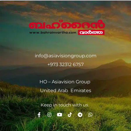
info@asiavisiongroup.com
+973 32312 6757
HO – Asiavision Group
United Arab Emirates
Keep in touch with us.