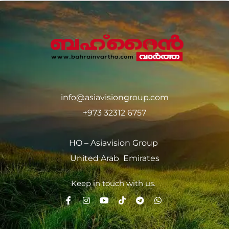
info@asiavisiongroup.com
+973 32312 6757
HO – Asiavision Group
United Arab Emirates
Keep in touch with us.