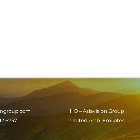
iongroup.com
HO – Asiavision Group
12 6757
United Arab Emirates