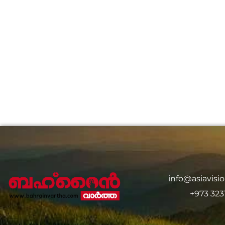
info@asiavis
+973 323