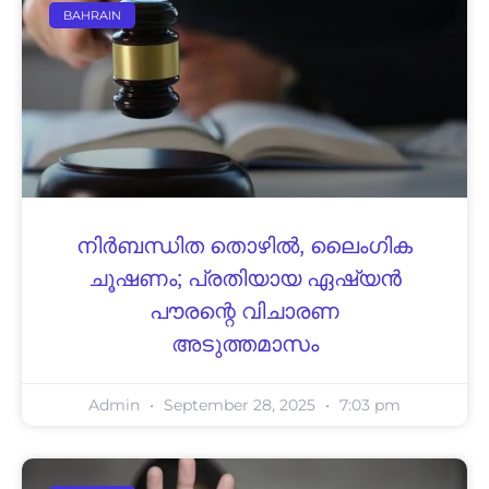
BAHRAIN
നിര്‍ബന്ധിത തൊഴില്‍, ലൈംഗിക
ചൂഷണം; പ്രതിയായ ഏഷ്യന്‍
പൗരന്റെ വിചാരണ
അടുത്തമാസം
Admin
September 28, 2025
7:03 pm