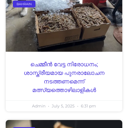
BAHRAIN
ചെമ്മീന്‍ വേട്ട നിരോധനം;
ശാസ്ത്രീയമായ പുനരാലോചന
നടത്തണമെന്ന്
മത്സ്യത്തൊഴിലാളികള്‍
Admin
July 5, 2025
6:31 pm