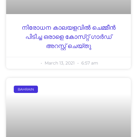
നിരോധന കാലയളവിൽ ചെമ്മീൻ
പിടിച്ച ഒരാളെ കോ​സ്​​റ്റ്​ ഗാ​ർ​ഡ്
അറസ്റ്റ് ചെയ്തു
March 13, 2021
6:57 am
BAHRAIN