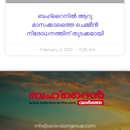
ബഹ്റൈനിൽ ആറു
മാസക്കാലത്തെ ചെമ്മീൻ
നിരോധനത്തിന് തുടക്കമായി
February 2, 2021
11:26 am
info@asiavisiongroup.com