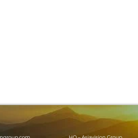
iongroup.com
HO – Asiavision Group