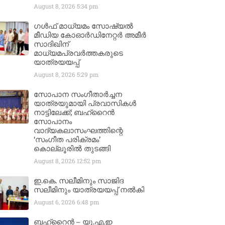
August 8, 2026
5:34 pm
ഗൾഫ് മാധ്യമം സോഷ്യൽ
മീഡിയ കോഓർഡിനേറ്റർ അമീർ
സാദിഖിന്
മാധ്യമപ്രവർത്തകരുടെ
യാത്രയയപ്പ്
August 8, 2026
5:29 pm
സോപാന സംഗീതാർച്ചന
യാത്രയുമായി പ്രവാസികൾ
നാട്ടിലേക്ക്; ബഹ്‌റൈൻ
സോപാനം
വാദ്യകലാസംഘത്തിന്റെ
‘സംഗീത പരിക്രമം’
കൊല്ലൂരിൽ തുടങ്ങി
August 8, 2026
12:52 pm
ഇ.കെ. സലീമിനും സാജിദ
സലീമിനും യാത്രയയപ്പ് നൽകി
August 6, 2026
6:48 pm
ബഹ്‌റൈൻ – യു.എ.ഇ