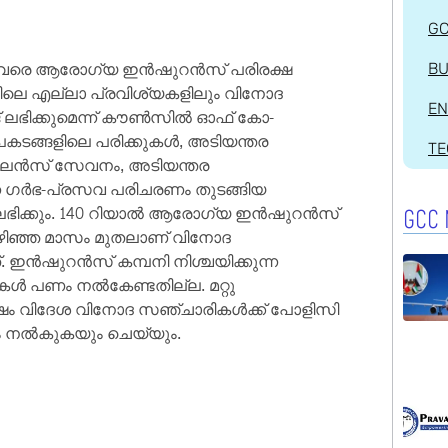
G
ാൽ വരെ ആരോഗ്യ ഇൻഷുറൻസ് പരിരക്ഷ
BU
യിലെ എല്ലാ പ്രവിശ്യകളിലും വിനോദ
EN
് ലഭിക്കുമെന്ന് കൗൺസിൽ ഓഫ് കോ-
പകടങ്ങളിലെ പരിക്കുകൾ, അടിയന്തര
T
ുലൻസ് സേവനം, അടിയന്തര
ന ഗർഭ-പ്രസവ പരിചരണം തുടങ്ങിയ
ഭിക്കും. 140 റിയാൽ ആരോഗ്യ ഇൻഷുറൻസ്
GCC 
ഴിഞ്ഞ മാസം മുതലാണ് വിനോദ
ഷുറൻസ് കമ്പനി നിശ്ചയിക്കുന്ന
ൾ പണം നൽകേണ്ടതില്ല. മറ്റു
്ഷം വിദേശ വിനോദ സഞ്ചാരികൾക്ക് പോളിസി
ം നൽകുകയും ചെയ്യും.