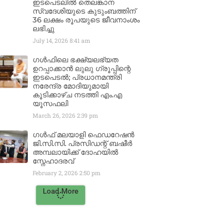
ഇടപെടലിൽ തെലങ്കാന
സ്വദേശിയുടെ കുടുംബത്തിന്
36 ലക്ഷം രൂപയുടെ ജീവനാംശം
ലഭിച്ചു
July 14, 2026
8:41 am
ഗൾഫിലെ ഭക്ഷ്യലഭ്യത
ഉറപ്പാക്കാൻ ലുലു ഗ്രൂപ്പിന്റെ
ഇടപെടൽ; പ്രധാനമന്ത്രി
നരേന്ദ്ര മോദിയുമായി
കൂടിക്കാഴ്ച നടത്തി എം.എ
യൂസഫലി
March 26, 2026
2:39 pm
ഗൾഫ് മലയാളി ഫെഡറേഷൻ
ജി.സി.സി. പ്രസിഡന്റ് ബഷീർ
അമ്പലായിക്ക് ദോഹയിൽ
സ്നേഹാദരവ്
February 2, 2026
2:50 pm
Load More