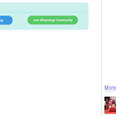
up
Join WhatsApp Community
More