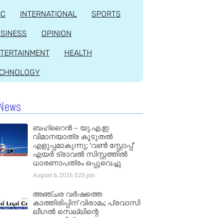
CC
INTERNATIONAL
SPORTS
SINESS
OPINION
TERTAINMENT
HEALTH
ECHNOLOGY
News
ബഹ്‌റൈൻ – യു.എ.ഇ
വിമാനയാത്ര കൂടുതൽ
എളുപ്പമാകുന്നു; ‘വൺ സ്റ്റോപ്പ്’
എയർ ട്രാവൽ സിസ്റ്റത്തിൽ
ധാരണാപത്രം ഒപ്പുവെച്ചു
August 6, 2026
5:25 pm
അഞ്ചര വർഷത്തെ
കാത്തിരിപ്പിന് വിരാമം; പ്രവാസി
ലീഗൽ സെല്ലിന്റെ