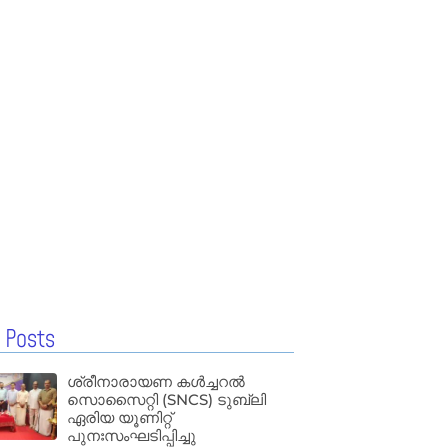
 Posts
ശ്രീനാരായണ കൾച്ചറൽ
സൊസൈറ്റി (SNCS) ടുബ്ലി
ഏരിയ യൂണിറ്റ്
പുനഃസംഘടിപ്പിച്ചു