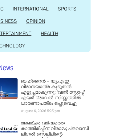
CC
INTERNATIONAL
SPORTS
SINESS
OPINION
TERTAINMENT
HEALTH
ECHNOLOGY
News
ബഹ്‌റൈൻ – യു.എ.ഇ
വിമാനയാത്ര കൂടുതൽ
എളുപ്പമാകുന്നു; ‘വൺ സ്റ്റോപ്പ്’
എയർ ട്രാവൽ സിസ്റ്റത്തിൽ
ധാരണാപത്രം ഒപ്പുവെച്ചു
August 6, 2026
5:25 pm
അഞ്ചര വർഷത്തെ
കാത്തിരിപ്പിന് വിരാമം; പ്രവാസി
ലീഗൽ സെല്ലിന്റെ