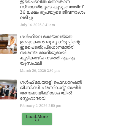
ഇടപെടലിൽ തെലങ്കാന
സ്വദേശിയുടെ കുടുംബത്തിന്
36 ലക്ഷം രൂപയുടെ ജീവനാംശം
ലഭിച്ചു
July 14, 2026
8:41 am
ഗൾഫിലെ ഭക്ഷ്യലഭ്യത
ഉറപ്പാക്കാൻ ലുലു ഗ്രൂപ്പിന്റെ
ഇടപെടൽ; പ്രധാനമന്ത്രി
നരേന്ദ്ര മോദിയുമായി
കൂടിക്കാഴ്ച നടത്തി എം.എ
യൂസഫലി
March 26, 2026
2:39 pm
ഗൾഫ് മലയാളി ഫെഡറേഷൻ
ജി.സി.സി. പ്രസിഡന്റ് ബഷീർ
അമ്പലായിക്ക് ദോഹയിൽ
സ്നേഹാദരവ്
February 2, 2026
2:50 pm
Load More