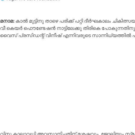
മനാമ:
കാൽ മുട്ടിനു താഴെ പരിക്ക് പറ്റി ദീർഘകാലം ചികിത്സയ
വീ കെയർ ഫൌണ്ടേഷൻ നാട്ടിലേക്കു തിരികെ പോകുന്നതിനുള്ള ട
വൈസ് പ്രസിഡന്റ്‌ വിനീഷ് എന്നിവരുടെ സാന്നിധ്യത്തിൽ പ്ര
വിസ കാലാവധി അവസാനിച്ചതിന് ശേഷവും, ജോലിയും സ്പ