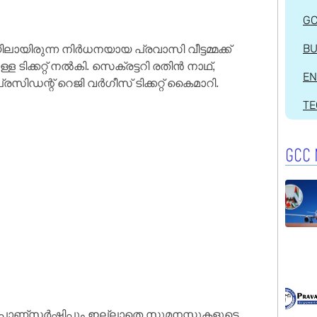
G
ിലായിരുന്ന നിർധനയായ പ്രവാസി വീട്ടമ്മക്ക്
BU
ിക്കറ്റ് നൽകി. സെക്രട്ടറി രതിൻ നാഥ്,
EN
സിഡന്റ്‌ റെജി വർഗീസ് ടിക്കറ്റ് കൈമാറി.
T
GCC 
ോണ്സർഷിപ്പും ഇല്ലാതെ സുമനസ്സുകളുടെ