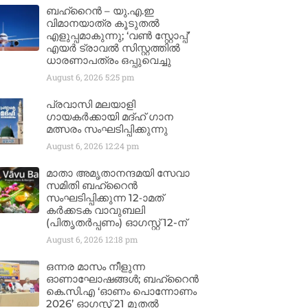
ബഹ്‌റൈൻ – യു.എ.ഇ
വിമാനയാത്ര കൂടുതൽ
എളുപ്പമാകുന്നു; ‘വൺ സ്റ്റോപ്പ്’
എയർ ട്രാവൽ സിസ്റ്റത്തിൽ
ധാരണാപത്രം ഒപ്പുവെച്ചു
August 6, 2026
5:25 pm
പ്രവാസി മലയാളി
ഗായകർക്കായി മദ്ഹ് ഗാന
മത്സരം സംഘടിപ്പിക്കുന്നു
August 6, 2026
12:24 pm
മാതാ അമൃതാനന്ദമയി സേവാ
സമിതി ബഹ്‌റൈൻ
സംഘടിപ്പിക്കുന്ന 12-ാമത്
കർക്കടക വാവുബലി
(പിതൃതർപ്പണം) ഓഗസ്റ്റ് 12-ന്
August 6, 2026
12:18 pm
ഒന്നര മാസം നീളുന്ന
ഓണാഘോഷങ്ങൾ; ബഹ്‌റൈൻ
കെ.സി.എ ‘ഓണം പൊന്നോണം
2026’ ഓഗസ്റ്റ് 21 മുതൽ