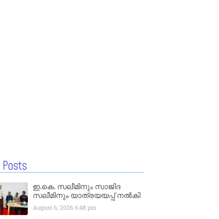
 Posts
ഇ.കെ. സലീമിനും സാജിദ
സലീമിനും യാത്രയയപ്പ് നൽകി
August 6, 2026
6:48 pm