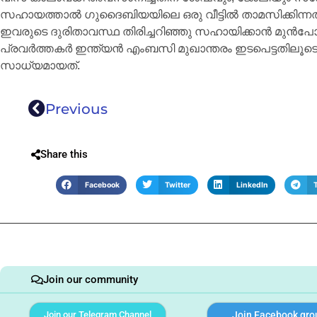
സഹായത്താൽ ഗുദൈബിയയിലെ ഒരു വീട്ടിൽ താമസിക്കിന്നതിനി
ഇവരുടെ ദുരിതാവസ്ഥ തിരിച്ചറിഞ്ഞു സഹായിക്കാൻ മുൻപ
പ്രവർത്തകർ ഇന്ത്യൻ എംബസി മുഖാന്തരം ഇടപെട്ടതിലൂടെയാണ
സാധ്യമായത്.
Previous
Share this
Facebook
Twitter
LinkedIn
Join our community
Join our Telegram Channel
Join Facebook gro