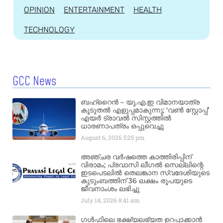
OPINION
ENTERTAINMENT
HEALTH
TECHNOLOGY
GCC News
ബഹ്‌റൈൻ – യു.എ.ഇ വിമാനയാത്ര
കൂടുതൽ എളുപ്പമാകുന്നു; ‘വൺ സ്റ്റോപ്പ്’
എയർ ട്രാവൽ സിസ്റ്റത്തിൽ
ധാരണാപത്രം ഒപ്പുവെച്ചു
August 6, 2026
5:25 pm
അഞ്ചര വർഷത്തെ കാത്തിരിപ്പിന്
വിരാമം; പ്രവാസി ലീഗൽ സെല്ലിന്റെ
ഇടപെടലിൽ തെലങ്കാന സ്വദേശിയുടെ
കുടുംബത്തിന് 36 ലക്ഷം രൂപയുടെ
ജീവനാംശം ലഭിച്ചു
July 14, 2026
8:41 am
ഗൾഫിലെ ഭക്ഷ്യലഭ്യത ഉറപ്പാക്കാൻ