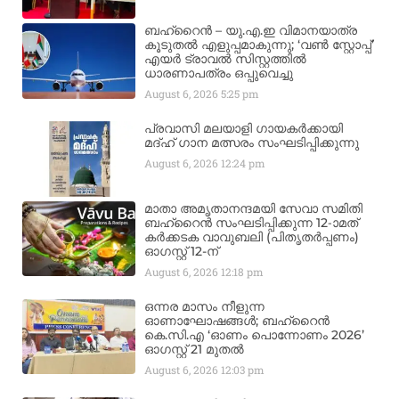
ബഹ്‌റൈൻ – യു.എ.ഇ വിമാനയാത്ര
കൂടുതൽ എളുപ്പമാകുന്നു; ‘വൺ സ്റ്റോപ്പ്’
എയർ ട്രാവൽ സിസ്റ്റത്തിൽ
ധാരണാപത്രം ഒപ്പുവെച്ചു
August 6, 2026
5:25 pm
പ്രവാസി മലയാളി ഗായകർക്കായി
മദ്ഹ് ഗാന മത്സരം സംഘടിപ്പിക്കുന്നു
August 6, 2026
12:24 pm
മാതാ അമൃതാനന്ദമയി സേവാ സമിതി
ബഹ്‌റൈൻ സംഘടിപ്പിക്കുന്ന 12-ാമത്
കർക്കടക വാവുബലി (പിതൃതർപ്പണം)
ഓഗസ്റ്റ് 12-ന്
August 6, 2026
12:18 pm
ഒന്നര മാസം നീളുന്ന
ഓണാഘോഷങ്ങൾ; ബഹ്‌റൈൻ
കെ.സി.എ ‘ഓണം പൊന്നോണം 2026’
ഓഗസ്റ്റ് 21 മുതൽ
August 6, 2026
12:03 pm