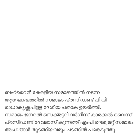
ബഹ്റൈൻ കേരളീയ സമാജത്തില്‍ നടന്ന
ആഘോഷത്തില്‍ സമാജം പ്രസിഡണ്ട് പി വി
രാധാകൃഷ്ണപിള്ള ദേശീയ പതാക ഉയർത്തി.
സമാജം ജനറൽ സെക്രട്ടറി വർഗീസ് കാരക്കൽ വൈസ്
പ്രസിഡണ്ട് ദേവദാസ് കുന്നത്ത് എംപി രഘു മറ്റ് സമാജം
അംഗങ്ങൾ തുടങ്ങിയവരും ചടങ്ങിൽ പങ്കെടുത്തു.