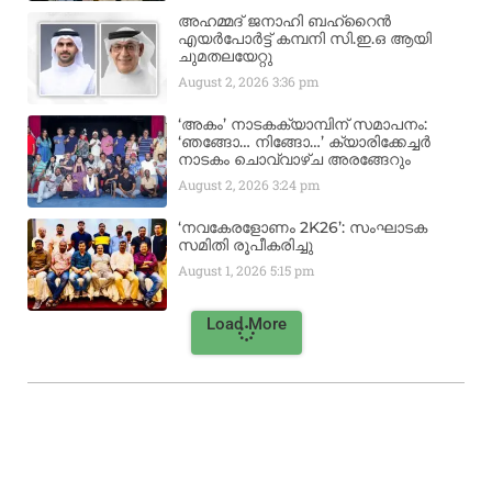
അഹമ്മദ് ജനാഹി ബഹ്‌റൈൻ
എയർപോർട്ട് കമ്പനി സി.ഇ.ഒ ആയി
ചുമതലയേറ്റു
August 2, 2026
3:36 pm
‘അകം’ നാടകക്യാമ്പിന് സമാപനം:
‘ഞങ്ങോ… നിങ്ങോ…’ ക്യാരിക്കേച്ചർ
നാടകം ചൊവ്വാഴ്ച അരങ്ങേറും
August 2, 2026
3:24 pm
‘നവകേരളോണം 2K26’: സംഘാടക
സമിതി രൂപീകരിച്ചു
August 1, 2026
5:15 pm
Load More