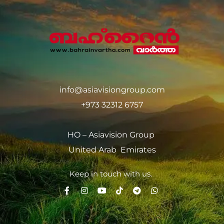
info@asiavisiongroup.com
+973 32312 6757
HO – Asiavision Group
United Arab Emirates
Keep in touch with us.