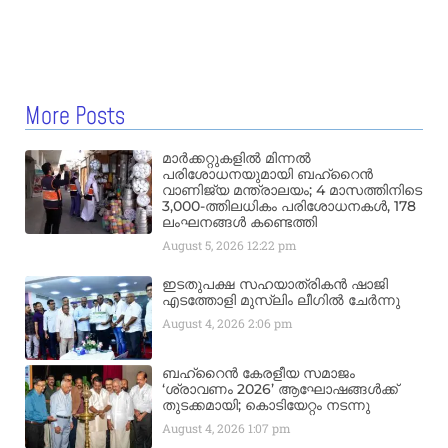
More Posts
മാർക്കറ്റുകളിൽ മിന്നൽ
പരിശോധനയുമായി ബഹ്‌റൈൻ
വാണിജ്യ മന്ത്രാലയം; 4 മാസത്തിനിടെ
3,000-ത്തിലധികം പരിശോധനകൾ, 178
ലംഘനങ്ങൾ കണ്ടെത്തി
August 5, 2026
12:22 pm
ഇടതുപക്ഷ സഹയാത്രികൻ ഷാജി
എടത്തോളി മുസ്‌ലിം ലീഗിൽ ചേർന്നു
August 4, 2026
2:06 pm
ബഹ്‌റൈൻ കേരളീയ സമാജം
‘ശ്രാവണം 2026’ ആഘോഷങ്ങൾക്ക്
തുടക്കമായി; കൊടിയേറ്റം നടന്നു
August 4, 2026
1:07 pm