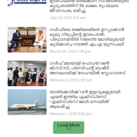
ഇടപെടലിൽ തെലങ്കാന സ്വദേശിയുടെ
കുടുംബത്തിന് 36 ലക്ഷം രൂപയുടെ
ജീവനാംശം ലഭിച്ചു
July 14, 2026
8:41 am
ഗൾഫിലെ ഭക്ഷ്യലഭ്യത ഉറപ്പാക്കാൻ
ലുലു ഗ്രൂപ്പിന്റെ ഇടപെടൽ;
പ്രധാനമന്ത്രി നരേന്ദ്ര മോദിയുമായി
കൂടിക്കാഴ്ച നടത്തി എം.എ യൂസഫലി
March 26, 2026
2:39 pm
ഗൾഫ് മലയാളി ഫെഡറേഷൻ
ജി.സി.സി. പ്രസിഡന്റ് ബഷീർ
അമ്പലായിക്ക് ദോഹയിൽ സ്നേഹാദരവ്
February 2, 2026
2:50 pm
യാത്രക്കാർക്ക് വൻ ഇളവുകളുമായി
എയർ ഇന്ത്യ എക്സ്പ്രസ്;
‘എക്സ്പ്രസ് മോർ സെയിൽ’
ആരംഭിച്ചു
February 1, 2026
6:54 pm
Load More