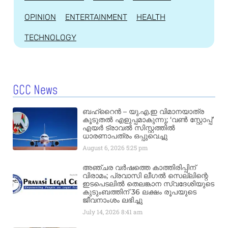
OPINION
ENTERTAINMENT
HEALTH
TECHNOLOGY
GCC News
ബഹ്‌റൈൻ – യു.എ.ഇ വിമാനയാത്ര
കൂടുതൽ എളുപ്പമാകുന്നു; ‘വൺ സ്റ്റോപ്പ്’
എയർ ട്രാവൽ സിസ്റ്റത്തിൽ
ധാരണാപത്രം ഒപ്പുവെച്ചു
August 6, 2026
5:25 pm
അഞ്ചര വർഷത്തെ കാത്തിരിപ്പിന്
വിരാമം; പ്രവാസി ലീഗൽ സെല്ലിന്റെ
ഇടപെടലിൽ തെലങ്കാന സ്വദേശിയുടെ
കുടുംബത്തിന് 36 ലക്ഷം രൂപയുടെ
ജീവനാംശം ലഭിച്ചു
July 14, 2026
8:41 am