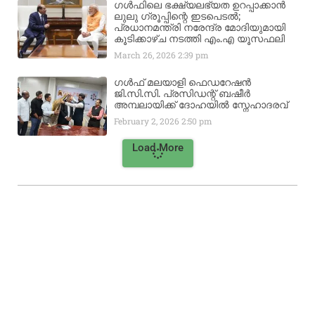
ഗൾഫിലെ ഭക്ഷ്യലഭ്യത ഉറപ്പാക്കാൻ
ലുലു ഗ്രൂപ്പിന്റെ ഇടപെടൽ;
പ്രധാനമന്ത്രി നരേന്ദ്ര മോദിയുമായി
കൂടിക്കാഴ്ച നടത്തി എം.എ യൂസഫലി
March 26, 2026
2:39 pm
ഗൾഫ് മലയാളി ഫെഡറേഷൻ
ജി.സി.സി. പ്രസിഡന്റ് ബഷീർ
അമ്പലായിക്ക് ദോഹയിൽ സ്നേഹാദരവ്
February 2, 2026
2:50 pm
Load More