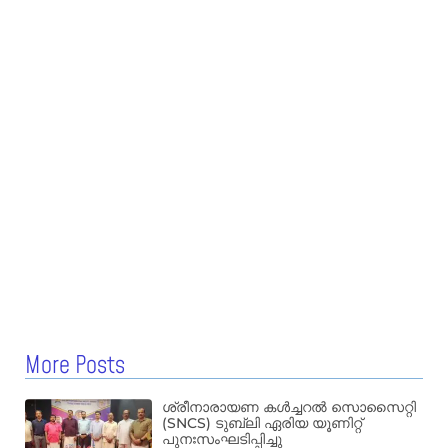
More Posts
ശ്രീനാരായണ കൾച്ചറൽ സൊസൈറ്റി
(SNCS) ടുബ്ലി ഏരിയ യൂണിറ്റ്
പുനഃസംഘടിപ്പിച്ചു