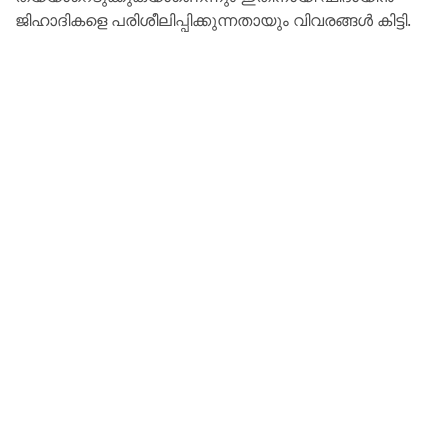
ജിഹാദികളെ പരിശീലിപ്പിക്കുന്നതായും വിവരങ്ങൾ കിട്ടി.