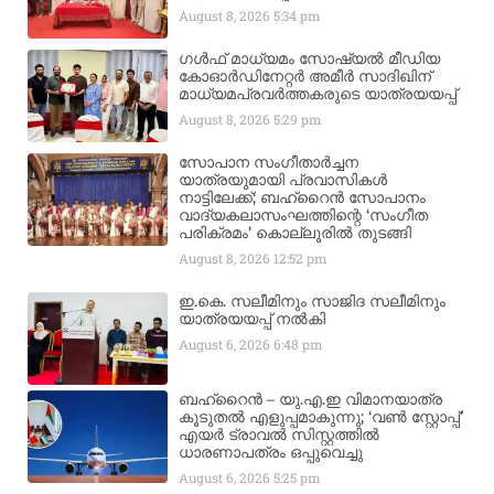
August 8, 2026
5:34 pm
ഗൾഫ് മാധ്യമം സോഷ്യൽ മീഡിയ
കോഓർഡിനേറ്റർ അമീർ സാദിഖിന്
മാധ്യമപ്രവർത്തകരുടെ യാത്രയയപ്പ്
August 8, 2026
5:29 pm
സോപാന സംഗീതാർച്ചന
യാത്രയുമായി പ്രവാസികൾ
നാട്ടിലേക്ക്; ബഹ്‌റൈൻ സോപാനം
വാദ്യകലാസംഘത്തിന്റെ ‘സംഗീത
പരിക്രമം’ കൊല്ലൂരിൽ തുടങ്ങി
August 8, 2026
12:52 pm
ഇ.കെ. സലീമിനും സാജിദ സലീമിനും
യാത്രയയപ്പ് നൽകി
August 6, 2026
6:48 pm
ബഹ്‌റൈൻ – യു.എ.ഇ വിമാനയാത്ര
കൂടുതൽ എളുപ്പമാകുന്നു; ‘വൺ സ്റ്റോപ്പ്’
എയർ ട്രാവൽ സിസ്റ്റത്തിൽ
ധാരണാപത്രം ഒപ്പുവെച്ചു
August 6, 2026
5:25 pm