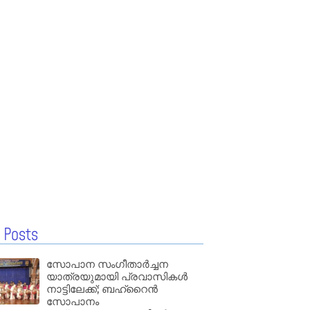
 Posts
സോപാന സംഗീതാർച്ചന
യാത്രയുമായി പ്രവാസികൾ
നാട്ടിലേക്ക്; ബഹ്‌റൈൻ
സോപാനം