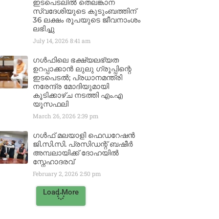
ഇടപെടലിൽ തെലങ്കാന
സ്വദേശിയുടെ കുടുംബത്തിന്
36 ലക്ഷം രൂപയുടെ ജീവനാംശം
ലഭിച്ചു
July 14, 2026
8:41 am
ഗൾഫിലെ ഭക്ഷ്യലഭ്യത
ഉറപ്പാക്കാൻ ലുലു ഗ്രൂപ്പിന്റെ
ഇടപെടൽ; പ്രധാനമന്ത്രി
നരേന്ദ്ര മോദിയുമായി
കൂടിക്കാഴ്ച നടത്തി എം.എ
യൂസഫലി
March 26, 2026
2:39 pm
ഗൾഫ് മലയാളി ഫെഡറേഷൻ
ജി.സി.സി. പ്രസിഡന്റ് ബഷീർ
അമ്പലായിക്ക് ദോഹയിൽ
സ്നേഹാദരവ്
February 2, 2026
2:50 pm
Load More