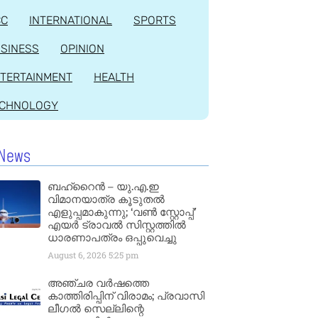
CC
INTERNATIONAL
SPORTS
SINESS
OPINION
TERTAINMENT
HEALTH
ECHNOLOGY
News
ബഹ്‌റൈൻ – യു.എ.ഇ
വിമാനയാത്ര കൂടുതൽ
എളുപ്പമാകുന്നു; ‘വൺ സ്റ്റോപ്പ്’
എയർ ട്രാവൽ സിസ്റ്റത്തിൽ
ധാരണാപത്രം ഒപ്പുവെച്ചു
August 6, 2026
5:25 pm
അഞ്ചര വർഷത്തെ
കാത്തിരിപ്പിന് വിരാമം; പ്രവാസി
ലീഗൽ സെല്ലിന്റെ