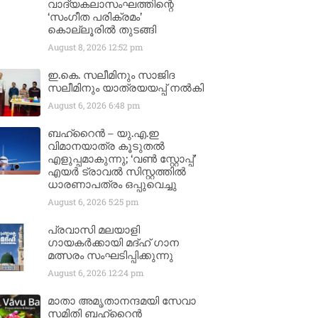
വാദ്യകലാസംഘത്തിന്റെ
‘സംഗീത പരിക്രമം’
കൊല്ലൂരിൽ തുടങ്ങി
August 8, 2026
12:52 pm
ഇ.കെ. സലീമിനും സാജിദ
സലീമിനും യാത്രയയപ്പ് നൽകി
August 6, 2026
6:48 pm
ബഹ്‌റൈൻ – യു.എ.ഇ
വിമാനയാത്ര കൂടുതൽ
എളുപ്പമാകുന്നു; ‘വൺ സ്റ്റോപ്പ്’
എയർ ട്രാവൽ സിസ്റ്റത്തിൽ
ധാരണാപത്രം ഒപ്പുവെച്ചു
August 6, 2026
5:25 pm
പ്രവാസി മലയാളി
ഗായകർക്കായി മദ്ഹ് ഗാന
മത്സരം സംഘടിപ്പിക്കുന്നു
August 6, 2026
12:24 pm
മാതാ അമൃതാനന്ദമയി സേവാ
സമിതി ബഹ്‌റൈൻ