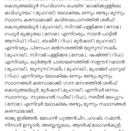
കൊടുങ്ങല്ലൂര്‍ സംവിധാനം ചെയ്ത ‘കാക്കിക്കുള്ളിലെ
കവിഹൃദയം’ (മുഹറഖ്) യഥാക്രമം ഒന്നും രണ്ടും മൂന്നും
സ്ഥാനം കരസ്ഥമാക്കി. കവിതാലപാനത്തില്‍ ശരീഫ്
കൊടുങ്ങല്ലൂര്‍ (മുഹറഖ്), സിറാജ് പള്ളിക്കര (മനാമ)
ഗഫൂര്‍ മൂക്കുതല (മനാമ) എന്നിവരും, നാടന്‍ പാട്ടില്‍
ആസിഫ് (റിഫ), ബഷീര്‍ (റിഫ) മുര്‍ഷാദ് (മുഹറഖ്)
എന്നിവരും, പ്രസംഗ മല്‍സരത്തില്‍ യൂനുസ് സലീം
(മുഹറഖ്), സിറാജ് പള്ളിക്കര (മനാമ), ഷംജിത്ത് (റിഫ)
എന്നിവരും, ഖുര്‍ആന്‍ പാരായണത്തില്‍ സഈദ് റമദാന്‍
(മുഹറഖ്), യൂനുസ് സലീം (മുഹറഖ്), മുഹമ്മദ് ഫാറൂഖ്
(റിഫ) എന്നിവരും യഥാക്രമം ഒന്നും രണ്ടും മൂന്നും
സ്ഥാനങ്ങള്‍ കരസ്ഥമാക്കി. ഗാന മസരത്തില്‍ ശരീഫ്
കൊടുങ്ങല്ലൂര്‍, മുര്‍ഷാദ് (മുഹറഖ്) എന്നിവര്‍ ഒന്നാം
സ്ഥാനവും സുഹൈല്‍ റഫീഖ് (റിഫ), നബീല്‍ മലപ്പുറം
(മനാമ) എന്നിവര്‍ യഥാക്രമം രണ്ടും മൂന്നും സ്ഥാനങ്ങള്‍
കരസ്ഥമാക്കി.
രാജു ഇരിങ്ങല്‍, മോഹന്‍ പുത്തന്‍ചിറ, ഹാഷിം റഹ്മാന്‍,
നിസാര്‍ ഉസ്മാന്‍, അബ്ദുസ്സലാം, ആദര്‍ഷ് മാധവന്‍കുട്ടി,