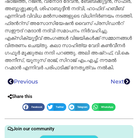
ഷാജിത്ത്, റജിന്‍, വിനോദ് ദേവന്‍, ബേബിക്കുട്ടന്‍, സഫീര്‍,
അബ്ദുശ്ശുക്കൂര്‍, ശിഹാബുദ്ദീന്‍ നദ്വി, ഹാഫിദ് ഹബീബ്
എന്നിവര്‍ വിവിധ മല്‍സരങ്ങളുടെ വിധിനിര്‍ണയം നടത്തി.
ഫ്രന്‍റ്സ് അസോസിയേഷന്‍ വൈസ് പ്രസിഡന്‍റ്
സഈദ് റമദാന്‍ നദ്വി സമാപനം നിര്‍വഹിച്ചു.
എക്സിക്യൂട്ടീവ് അംഗങ്ങള്‍ വിജയികള്‍ക്ക് സമ്മാനങ്ങള്‍
വിതരണം ചെയ്തു. കലാ സാഹിത്യ വേദി കണ്‍വീനര്‍
ഗഫൂര്‍ മൂക്കുതല നന്ദി പറഞ്ഞു. അലി അഷ്റഫ്, വി.കെ
അനീസ്, യൂനുസ് രാജ്, സിറാജ് എം.എച്ച്, നൗമല്‍
റഹ്മാന്‍ എന്നിവര്‍ പരിപാടിക്ക് നേതൃത്വം നല്‍കി.
Previous
Next
Share this
Facebook
Twitter
Telegram
WhatsApp
Join our community