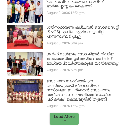
‘യാ ഹബീബി ഹാഷിം സാഹിബ്’
ഓർമ്മപ്പുസ്തകം കൈമാറി
August 9, 2026
12:54 pm
ശ്രീനാരായണ കൾച്ചറൽ സൊസൈറ്റി
(SNCS) ടുബ്ലി ഏരിയ യൂണിറ്റ്
പുനഃസംഘടിപ്പിച്ചു
August 8, 2026
5:34 pm
ഗൾഫ് മാധ്യമം സോഷ്യൽ മീഡിയ
കോഓർഡിനേറ്റർ അമീർ സാദിഖിന്
മാധ്യമപ്രവർത്തകരുടെ യാത്രയയപ്പ്
August 8, 2026
5:29 pm
സോപാന സംഗീതാർച്ചന
യാത്രയുമായി പ്രവാസികൾ
നാട്ടിലേക്ക്; ബഹ്‌റൈൻ സോപാനം
വാദ്യകലാസംഘത്തിന്റെ ‘സംഗീത
പരിക്രമം’ കൊല്ലൂരിൽ തുടങ്ങി
August 8, 2026
12:52 pm
Load More