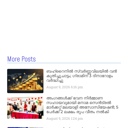
More Posts
ബഹ്‌റൈനിൽ സ്വർണ്ണവിലയിൽ വൻ
കുതിച്ചുചാട്ടം; ഗ്രാമിന് 3 ദിനാറോളം
വർദ്ധിച്ചു
August 9, 2026
6:16 pm
അംഗങ്ങൾക്ക് ഭവന നിർമ്മാണ
സഹായവുമായി മനാമ സെൻട്രൽ
മാർക്കറ്റ് മലയാളി അസോസിയേഷൻ; 5
പേർക്ക് 2 ലക്ഷം രൂപ വീതം നൽകി
August 9, 2026
1:24 pm