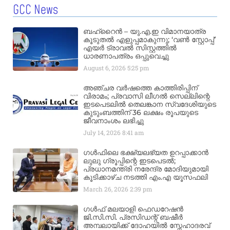
GCC News
ബഹ്‌റൈൻ – യു.എ.ഇ വിമാനയാത്ര
കൂടുതൽ എളുപ്പമാകുന്നു; ‘വൺ സ്റ്റോപ്പ്’
എയർ ട്രാവൽ സിസ്റ്റത്തിൽ
ധാരണാപത്രം ഒപ്പുവെച്ചു
August 6, 2026
5:25 pm
അഞ്ചര വർഷത്തെ കാത്തിരിപ്പിന്
വിരാമം; പ്രവാസി ലീഗൽ സെല്ലിന്റെ
ഇടപെടലിൽ തെലങ്കാന സ്വദേശിയുടെ
കുടുംബത്തിന് 36 ലക്ഷം രൂപയുടെ
ജീവനാംശം ലഭിച്ചു
July 14, 2026
8:41 am
ഗൾഫിലെ ഭക്ഷ്യലഭ്യത ഉറപ്പാക്കാൻ
ലുലു ഗ്രൂപ്പിന്റെ ഇടപെടൽ;
പ്രധാനമന്ത്രി നരേന്ദ്ര മോദിയുമായി
കൂടിക്കാഴ്ച നടത്തി എം.എ യൂസഫലി
March 26, 2026
2:39 pm
ഗൾഫ് മലയാളി ഫെഡറേഷൻ
ജി.സി.സി. പ്രസിഡന്റ് ബഷീർ
അമ്പലായിക്ക് ദോഹയിൽ സ്നേഹാദരവ്