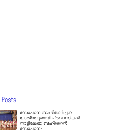
 Posts
സോപാന സംഗീതാർച്ചന
യാത്രയുമായി പ്രവാസികൾ
നാട്ടിലേക്ക്; ബഹ്‌റൈൻ
സോപാനം