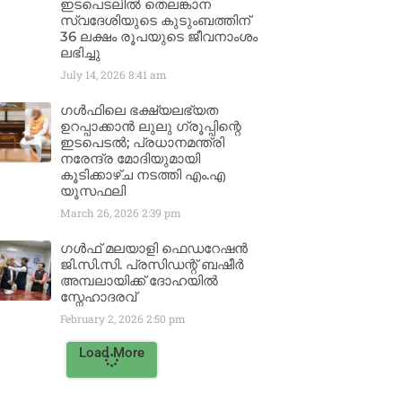
ഇടപെടലിൽ തെലങ്കാന
സ്വദേശിയുടെ കുടുംബത്തിന്
36 ലക്ഷം രൂപയുടെ ജീവനാംശം
ലഭിച്ചു
July 14, 2026
8:41 am
ഗൾഫിലെ ഭക്ഷ്യലഭ്യത
ഉറപ്പാക്കാൻ ലുലു ഗ്രൂപ്പിന്റെ
ഇടപെടൽ; പ്രധാനമന്ത്രി
നരേന്ദ്ര മോദിയുമായി
കൂടിക്കാഴ്ച നടത്തി എം.എ
യൂസഫലി
March 26, 2026
2:39 pm
ഗൾഫ് മലയാളി ഫെഡറേഷൻ
ജി.സി.സി. പ്രസിഡന്റ് ബഷീർ
അമ്പലായിക്ക് ദോഹയിൽ
സ്നേഹാദരവ്
February 2, 2026
2:50 pm
Load More