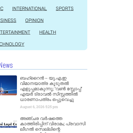
CC
INTERNATIONAL
SPORTS
SINESS
OPINION
TERTAINMENT
HEALTH
ECHNOLOGY
News
ബഹ്‌റൈൻ – യു.എ.ഇ
വിമാനയാത്ര കൂടുതൽ
എളുപ്പമാകുന്നു; ‘വൺ സ്റ്റോപ്പ്’
എയർ ട്രാവൽ സിസ്റ്റത്തിൽ
ധാരണാപത്രം ഒപ്പുവെച്ചു
August 6, 2026
5:25 pm
അഞ്ചര വർഷത്തെ
കാത്തിരിപ്പിന് വിരാമം; പ്രവാസി
ലീഗൽ സെല്ലിന്റെ