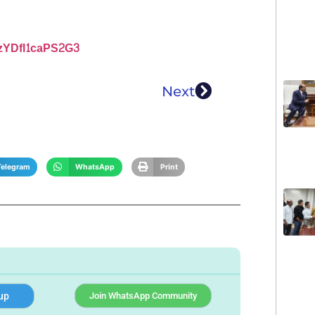
zYDfl1caPS2G3
Next
Telegram
WhatsApp
Print
up
Join WhatsApp Community