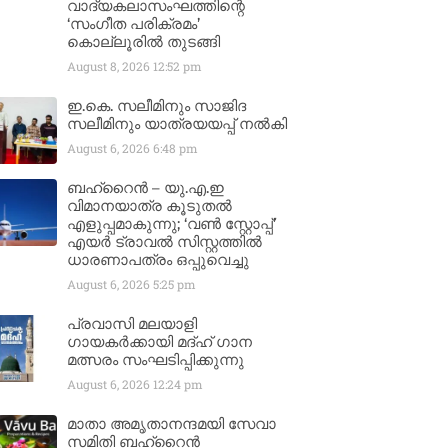
വാദ്യകലാസംഘത്തിന്റെ
‘സംഗീത പരിക്രമം’
കൊല്ലൂരിൽ തുടങ്ങി
August 8, 2026
12:52 pm
ഇ.കെ. സലീമിനും സാജിദ
സലീമിനും യാത്രയയപ്പ് നൽകി
August 6, 2026
6:48 pm
ബഹ്‌റൈൻ – യു.എ.ഇ
വിമാനയാത്ര കൂടുതൽ
എളുപ്പമാകുന്നു; ‘വൺ സ്റ്റോപ്പ്’
എയർ ട്രാവൽ സിസ്റ്റത്തിൽ
ധാരണാപത്രം ഒപ്പുവെച്ചു
August 6, 2026
5:25 pm
പ്രവാസി മലയാളി
ഗായകർക്കായി മദ്ഹ് ഗാന
മത്സരം സംഘടിപ്പിക്കുന്നു
August 6, 2026
12:24 pm
മാതാ അമൃതാനന്ദമയി സേവാ
സമിതി ബഹ്‌റൈൻ