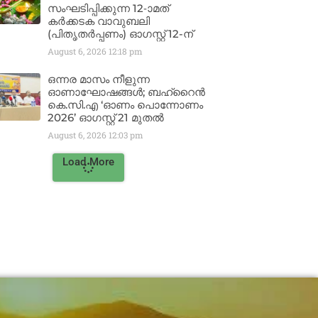
സംഘടിപ്പിക്കുന്ന 12-ാമത്
കർക്കടക വാവുബലി
(പിതൃതർപ്പണം) ഓഗസ്റ്റ് 12-ന്
August 6, 2026
12:18 pm
ഒന്നര മാസം നീളുന്ന
ഓണാഘോഷങ്ങൾ; ബഹ്‌റൈൻ
കെ.സി.എ ‘ഓണം പൊന്നോണം
2026’ ഓഗസ്റ്റ് 21 മുതൽ
August 6, 2026
12:03 pm
Load More