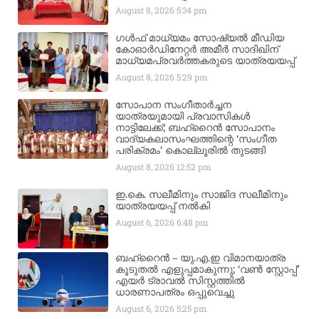
August 8, 2026
5:34 pm
ഗൾഫ് മാധ്യമം സോഷ്യൽ മീഡിയ
കോഓർഡിനേറ്റർ അമീർ സാദിഖിന്
മാധ്യമപ്രവർത്തകരുടെ യാത്രയയപ്പ്
August 8, 2026
5:29 pm
സോപാന സംഗീതാർച്ചന
യാത്രയുമായി പ്രവാസികൾ
നാട്ടിലേക്ക്; ബഹ്‌റൈൻ സോപാനം
വാദ്യകലാസംഘത്തിന്റെ ‘സംഗീത
പരിക്രമം’ കൊല്ലൂരിൽ തുടങ്ങി
August 8, 2026
12:52 pm
ഇ.കെ. സലീമിനും സാജിദ സലീമിനും
യാത്രയയപ്പ് നൽകി
August 6, 2026
6:48 pm
ബഹ്‌റൈൻ – യു.എ.ഇ വിമാനയാത്ര
കൂടുതൽ എളുപ്പമാകുന്നു; ‘വൺ സ്റ്റോപ്പ്’
എയർ ട്രാവൽ സിസ്റ്റത്തിൽ
ധാരണാപത്രം ഒപ്പുവെച്ചു
August 6, 2026
5:25 pm