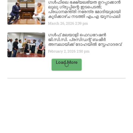
ഗൾഫിലെ ഭക്ഷ്യലഭ്യത ഉറപ്പാക്കാൻ
ലുലു ഗ്രൂപ്പിന്റെ ഇടപെടൽ;
പ്രധാനമന്ത്രി നരേന്ദ്ര മോദിയുമായി
കൂടിക്കാഴ്ച നടത്തി എം.എ യൂസഫലി
March 26, 2026
2:39 pm
ഗൾഫ് മലയാളി ഫെഡറേഷൻ
ജി.സി.സി. പ്രസിഡന്റ് ബഷീർ
അമ്പലായിക്ക് ദോഹയിൽ സ്നേഹാദരവ്
February 2, 2026
2:50 pm
Load More