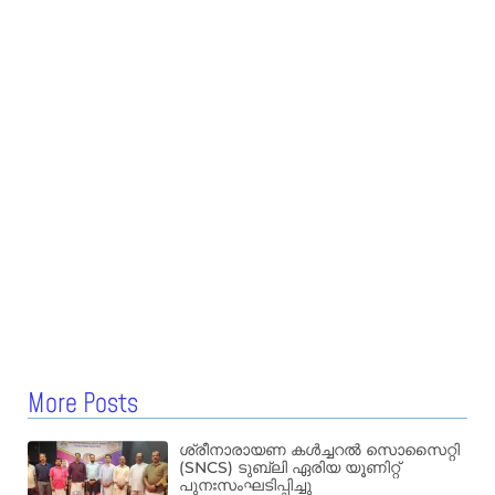
More Posts
ശ്രീനാരായണ കൾച്ചറൽ സൊസൈറ്റി
(SNCS) ടുബ്ലി ഏരിയ യൂണിറ്റ്
പുനഃസംഘടിപ്പിച്ചു