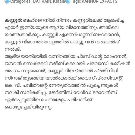
Categories :
BAHRAIN
,
Kerala
Tags:
KANNUR EXPACTS
കണ്ണൂർ:
ബഹ്റൈനിൽ നിന്നും കണ്ണൂരിലേക്ക് ആരംഭിച്ച
എയർ ഇന്ത്യയുടെ ആദ്യ വിമാനത്തിനും അതിലെ
യാത്രക്കാർക്കും കണ്ണൂർ എക്സ്പാറ്റ്സ് ബഹറൈൻ,
കണ്ണൂർ വിമാനത്താവളത്തിൽ വെച്ചു വൻ വരവേൽപ്
നൽകി.
ആദ്യ യാത്രയിൽ വന്നിറങ്ങിയ പ്രസിഡന്റ് മോഹനൻ,
ജനറൽ സെക്രട്ടറി നജീബ് കടലായി, പ്രവാസി കമ്മീഷൻ
അംഗം സുബൈർ, കണ്ണൂർ റിയ ട്രാവൽ പ്രതിനിധി
സിറാജ് തുടങ്ങിയ യാത്രകാർക്ക് വൈസ് പ്രസിഡന്റ്‌
കെ. വി. പവിത്രന്റെ നേതൃത്വത്തിൽ പൂച്ചെണ്ടുകൾ
നല്കി സ്വീകരിച്ചു. ജേർണീസ് വേൾഡ് ട്രാവൽസ്
ഏർപ്പെടുത്തിയ ചെണ്ടമേളം പരിപാടിക്ക്
കൊഴുപ്പേകിയിരുന്നു.