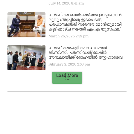
July 14, 2026
8:41 am
ഗൾഫിലെ ഭക്ഷ്യലഭ്യത ഉറപ്പാക്കാൻ
ലുലു ഗ്രൂപ്പിന്റെ ഇടപെടൽ;
പ്രധാനമന്ത്രി നരേന്ദ്ര മോദിയുമായി
കൂടിക്കാഴ്ച നടത്തി എം.എ യൂസഫലി
March 26, 2026
2:39 pm
ഗൾഫ് മലയാളി ഫെഡറേഷൻ
ജി.സി.സി. പ്രസിഡന്റ് ബഷീർ
അമ്പലായിക്ക് ദോഹയിൽ സ്നേഹാദരവ്
February 2, 2026
2:50 pm
Load More