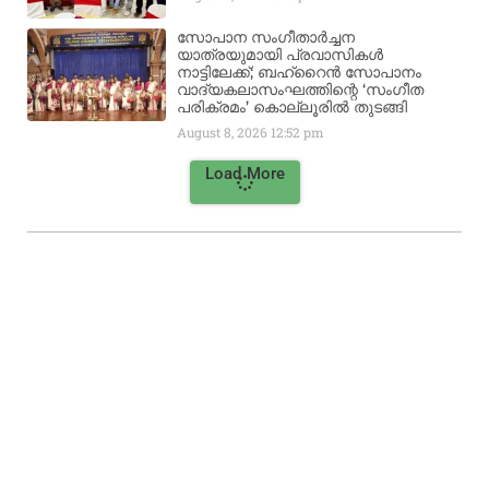
സോപാന സംഗീതാർച്ചന
യാത്രയുമായി പ്രവാസികൾ
നാട്ടിലേക്ക്; ബഹ്‌റൈൻ സോപാനം
വാദ്യകലാസംഘത്തിന്റെ ‘സംഗീത
പരിക്രമം’ കൊല്ലൂരിൽ തുടങ്ങി
August 8, 2026
12:52 pm
Load More