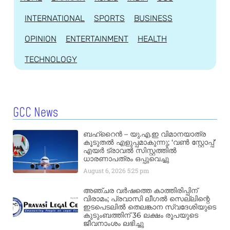
INTERNATIONAL
SPORTS
BUSINESS
OPINION
ENTERTAINMENT
HEALTH
TECHNOLOGY
GCC News
ബഹ്‌റൈൻ – യു.എ.ഇ വിമാനയാത്ര
കൂടുതൽ എളുപ്പമാകുന്നു; ‘വൺ സ്റ്റോപ്പ്’
എയർ ട്രാവൽ സിസ്റ്റത്തിൽ
ധാരണാപത്രം ഒപ്പുവെച്ചു
August 6, 2026
5:25 pm
അഞ്ചര വർഷത്തെ കാത്തിരിപ്പിന്
വിരാമം; പ്രവാസി ലീഗൽ സെല്ലിന്റെ
ഇടപെടലിൽ തെലങ്കാന സ്വദേശിയുടെ
കുടുംബത്തിന് 36 ലക്ഷം രൂപയുടെ
ജീവനാംശം ലഭിച്ചു