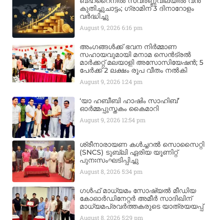
ബഹ്‌റൈനിൽ സ്വർണ്ണവിലയിൽ വൻ
കുതിച്ചുചാട്ടം; ഗ്രാമിന് 3 ദിനാറോളം
വർദ്ധിച്ചു
August 9, 2026
6:16 pm
അംഗങ്ങൾക്ക് ഭവന നിർമ്മാണ
സഹായവുമായി മനാമ സെൻട്രൽ
മാർക്കറ്റ് മലയാളി അസോസിയേഷൻ; 5
പേർക്ക് 2 ലക്ഷം രൂപ വീതം നൽകി
August 9, 2026
1:24 pm
‘യാ ഹബീബി ഹാഷിം സാഹിബ്’
ഓർമ്മപ്പുസ്തകം കൈമാറി
August 9, 2026
12:54 pm
ശ്രീനാരായണ കൾച്ചറൽ സൊസൈറ്റി
(SNCS) ടുബ്ലി ഏരിയ യൂണിറ്റ്
പുനഃസംഘടിപ്പിച്ചു
August 8, 2026
5:34 pm
ഗൾഫ് മാധ്യമം സോഷ്യൽ മീഡിയ
കോഓർഡിനേറ്റർ അമീർ സാദിഖിന്
മാധ്യമപ്രവർത്തകരുടെ യാത്രയയപ്പ്
August 8, 2026
5:29 pm