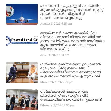
ബഹ്‌റൈൻ – യു.എ.ഇ വിമാനയാത്ര
കൂടുതൽ എളുപ്പമാകുന്നു; ‘വൺ സ്റ്റോപ്പ്’
എയർ ട്രാവൽ സിസ്റ്റത്തിൽ
ധാരണാപത്രം ഒപ്പുവെച്ചു
August 6, 2026
5:25 pm
അഞ്ചര വർഷത്തെ കാത്തിരിപ്പിന്
വിരാമം; പ്രവാസി ലീഗൽ സെല്ലിന്റെ
ഇടപെടലിൽ തെലങ്കാന സ്വദേശിയുടെ
കുടുംബത്തിന് 36 ലക്ഷം രൂപയുടെ
ജീവനാംശം ലഭിച്ചു
July 14, 2026
8:41 am
ഗൾഫിലെ ഭക്ഷ്യലഭ്യത ഉറപ്പാക്കാൻ
ലുലു ഗ്രൂപ്പിന്റെ ഇടപെടൽ;
പ്രധാനമന്ത്രി നരേന്ദ്ര മോദിയുമായി
കൂടിക്കാഴ്ച നടത്തി എം.എ യൂസഫലി
March 26, 2026
2:39 pm
ഗൾഫ് മലയാളി ഫെഡറേഷൻ
ജി.സി.സി. പ്രസിഡന്റ് ബഷീർ
അമ്പലായിക്ക് ദോഹയിൽ സ്നേഹാദരവ്
February 2, 2026
2:50 pm