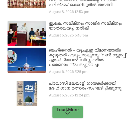
പരിക്രമം’ കൊല്ലൂരിൽ തുടങ്ങി
August 8, 2026
12:52 pm
ഇ.കെ. സലീമിനും സാജിദ സലീമിനും
യാത്രയയപ്പ് നൽകി
August 6, 2026
6:48 pm
ബഹ്‌റൈൻ – യു.എ.ഇ വിമാനയാത്ര
കൂടുതൽ എളുപ്പമാകുന്നു; ‘വൺ സ്റ്റോപ്പ്’
എയർ ട്രാവൽ സിസ്റ്റത്തിൽ
ധാരണാപത്രം ഒപ്പുവെച്ചു
August 6, 2026
5:25 pm
പ്രവാസി മലയാളി ഗായകർക്കായി
മദ്ഹ് ഗാന മത്സരം സംഘടിപ്പിക്കുന്നു
August 6, 2026
12:24 pm
Load More