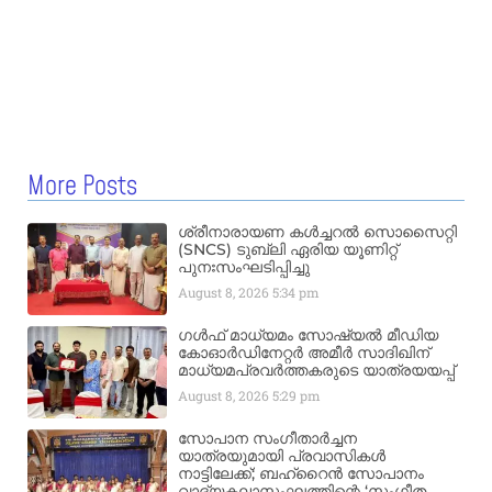
More Posts
ശ്രീനാരായണ കൾച്ചറൽ സൊസൈറ്റി
(SNCS) ടുബ്ലി ഏരിയ യൂണിറ്റ്
പുനഃസംഘടിപ്പിച്ചു
August 8, 2026
5:34 pm
ഗൾഫ് മാധ്യമം സോഷ്യൽ മീഡിയ
കോഓർഡിനേറ്റർ അമീർ സാദിഖിന്
മാധ്യമപ്രവർത്തകരുടെ യാത്രയയപ്പ്
August 8, 2026
5:29 pm
സോപാന സംഗീതാർച്ചന
യാത്രയുമായി പ്രവാസികൾ
നാട്ടിലേക്ക്; ബഹ്‌റൈൻ സോപാനം
വാദ്യകലാസംഘത്തിന്റെ ‘സംഗീത