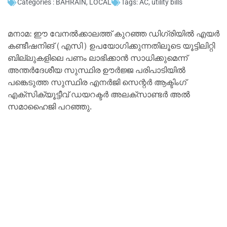
Categories :
BAHRAIN
,
LOCAL
Tags:
AC
,
utility bills
മനാമ: ഈ വേനൽക്കാലത്ത് കുറഞ്ഞ ഡിഗ്രിയിൽ എയർ
കണ്ടീഷനിങ് (എസി) ഉപയോഗിക്കുന്നതിലൂടെ യൂട്ടിലിറ്റി
ബില്ലുകളിലെ പണം ലാഭിക്കാൻ സാധിക്കുമെന്ന്
അന്തർദേശീയ സുസ്ഥിര ഊർജ്ജ പരിപാടിയിൽ
പങ്കെടുത്ത സുസ്ഥിര എനർജി സെന്റർ ആക്ടിംഗ്
എക്സിക്യൂട്ടീവ് ഡയറക്ടർ അലക്സാണ്ടർ അൽ
സമാഹൈജി പറഞ്ഞു.