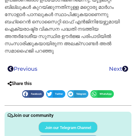
ബില്ലുകൾ കുറയ്ക്കുന്നതിനുള്ള മറ്റൊരു മാർഗം
സോളാർ പാനലുകൾ സ്ഥാപിക്കുകയാണെന്നു
ബഹ്റൈൻ സൊസൈറ്റി ഓഫ് എൻജിനിയേഴ്സുമായി
ഐക്യരാഷ്ട്ര വികസന പദ്ധതി നടത്തിയ
അന്തർദേശീയ സുസ്ഥിര ഊർജ്ജ പരിപാടിയിൽ
സംസാരിക്കുകയായിരുന്ന അലക്സാണ്ടർ അൽ
സമാഹൈജി പറഞ്ഞു
Previous
Next
Share this
Facebook
Twitter
Telegram
WhatsApp
Join our community
Join our Telegram Channel