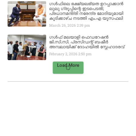
ഗൾഫിലെ ഭക്ഷ്യലഭ്യത ഉറപ്പാക്കാൻ
ലുലു ഗ്രൂപ്പിന്റെ ഇടപെടൽ;
പ്രധാനമന്ത്രി നരേന്ദ്ര മോദിയുമായി
കൂടിക്കാഴ്ച നടത്തി എം.എ യൂസഫലി
March 26, 2026
2:39 pm
ഗൾഫ് മലയാളി ഫെഡറേഷൻ
ജി.സി.സി. പ്രസിഡന്റ് ബഷീർ
അമ്പലായിക്ക് ദോഹയിൽ സ്നേഹാദരവ്
February 2, 2026
2:50 pm
Load More