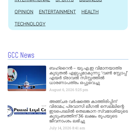
OPINION
ENTERTAINMENT
HEALTH
TECHNOLOGY
GCC News
ബഹ്‌റൈൻ – യു.എ.ഇ വിമാനയാത്ര
കൂടുതൽ എളുപ്പമാകുന്നു; ‘വൺ സ്റ്റോപ്പ്’
എയർ ട്രാവൽ സിസ്റ്റത്തിൽ
ധാരണാപത്രം ഒപ്പുവെച്ചു
August 6, 2026
5:25 pm
അഞ്ചര വർഷത്തെ കാത്തിരിപ്പിന്
വിരാമം; പ്രവാസി ലീഗൽ സെല്ലിന്റെ
ഇടപെടലിൽ തെലങ്കാന സ്വദേശിയുടെ
കുടുംബത്തിന് 36 ലക്ഷം രൂപയുടെ
ജീവനാംശം ലഭിച്ചു
July 14, 2026
8:41 am