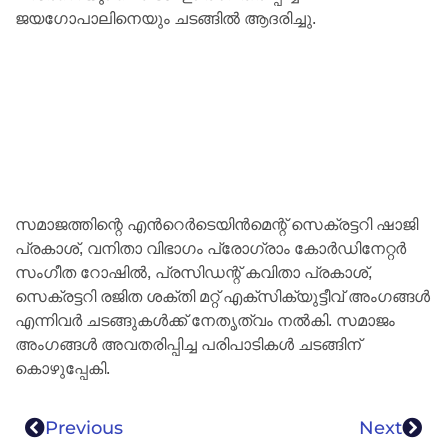
ജയഗോപാലിനെയും ചടങ്ങിൽ ആദരിച്ചു.
സമാജത്തിന്റെ എൻറെർടെയിൻമെന്റ് സെക്രട്ടറി ഷാജി
പ്രകാശ്, വനിതാ വിഭാഗം പ്രോഗ്രാം കോർഡിനേറ്റർ
സംഗീത റോഷിൽ, പ്രസിഡന്റ് കവിതാ പ്രകാശ്,
സെക്രട്ടറി രജിത ശക്തി മറ്റ് എക്സിക്യുട്ടീവ് അംഗങ്ങൾ
എന്നിവർ ചടങ്ങുകൾക്ക് നേതൃത്വം നൽകി. സമാജം
അംഗങ്ങൾ അവതരിപ്പിച്ച പരിപാടികൾ ചടങ്ങിന്
കൊഴുപ്പേകി.
Previous
Next