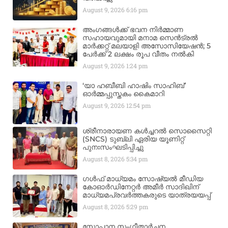
August 9, 2026
6:16 pm
അംഗങ്ങൾക്ക് ഭവന നിർമ്മാണ
സഹായവുമായി മനാമ സെൻട്രൽ
മാർക്കറ്റ് മലയാളി അസോസിയേഷൻ; 5
പേർക്ക് 2 ലക്ഷം രൂപ വീതം നൽകി
August 9, 2026
1:24 pm
‘യാ ഹബീബി ഹാഷിം സാഹിബ്’
ഓർമ്മപ്പുസ്തകം കൈമാറി
August 9, 2026
12:54 pm
ശ്രീനാരായണ കൾച്ചറൽ സൊസൈറ്റി
(SNCS) ടുബ്ലി ഏരിയ യൂണിറ്റ്
പുനഃസംഘടിപ്പിച്ചു
August 8, 2026
5:34 pm
ഗൾഫ് മാധ്യമം സോഷ്യൽ മീഡിയ
കോഓർഡിനേറ്റർ അമീർ സാദിഖിന്
മാധ്യമപ്രവർത്തകരുടെ യാത്രയയപ്പ്
August 8, 2026
5:29 pm
സോപാന സംഗീതാർച്ചന