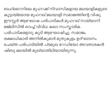
ബഹ്റൈനിലെ മുഹറക്ക് നിവാസികളായ മലയാളികളുടെ
കൂട്ടായ്മയായ മുഹറഖ് മലയാളി സമാജത്തിന്റെ വിഷു
ഈസ്റ്റർ ആഘോഷ പരിപാടികൾ മുഹറഖ് സയ്യാനി
മജ്ലിസിൽ വെച്ച് വിവിധ കലാ സംസ്കാരിക
പരിപാടികളോടു കൂടി ആഘോഷിച്ചു. സമാജം
രക്ഷാധികാരി അനിൽകുമാർ മുതുകുളം ഉദ്ഘാടനം
ചെയ്ത പരിപാടിയിൽ പ്രമുഖ റേഡിയോ അവതാരകൻ
ഷിബു മലയിൽ മുഖ്യാതിഥിയായിരുന്നു.