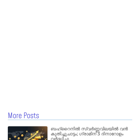
More Posts
ബഹ്‌റൈനിൽ സ്വർണ്ണവിലയിൽ വൻ
കുതിച്ചുചാട്ടം; ഗ്രാമിന് 3 ദിനാറോളം
വർദ്ധിച്ചു