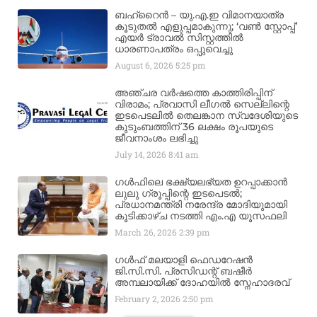
ബഹ്‌റൈൻ – യു.എ.ഇ വിമാനയാത്ര
കൂടുതൽ എളുപ്പമാകുന്നു; ‘വൺ സ്റ്റോപ്പ്’
എയർ ട്രാവൽ സിസ്റ്റത്തിൽ
ധാരണാപത്രം ഒപ്പുവെച്ചു
August 6, 2026
5:25 pm
അഞ്ചര വർഷത്തെ കാത്തിരിപ്പിന്
വിരാമം; പ്രവാസി ലീഗൽ സെല്ലിന്റെ
ഇടപെടലിൽ തെലങ്കാന സ്വദേശിയുടെ
കുടുംബത്തിന് 36 ലക്ഷം രൂപയുടെ
ജീവനാംശം ലഭിച്ചു
July 14, 2026
8:41 am
ഗൾഫിലെ ഭക്ഷ്യലഭ്യത ഉറപ്പാക്കാൻ
ലുലു ഗ്രൂപ്പിന്റെ ഇടപെടൽ;
പ്രധാനമന്ത്രി നരേന്ദ്ര മോദിയുമായി
കൂടിക്കാഴ്ച നടത്തി എം.എ യൂസഫലി
March 26, 2026
2:39 pm
ഗൾഫ് മലയാളി ഫെഡറേഷൻ
ജി.സി.സി. പ്രസിഡന്റ് ബഷീർ
അമ്പലായിക്ക് ദോഹയിൽ സ്നേഹാദരവ്
February 2, 2026
2:50 pm