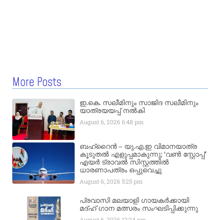
More Posts
ഇ.കെ. സലീമിനും സാജിദ സലീമിനും
യാത്രയയപ്പ് നൽകി
August 6, 2026
6:48 pm
ബഹ്‌റൈൻ – യു.എ.ഇ വിമാനയാത്ര
കൂടുതൽ എളുപ്പമാകുന്നു; ‘വൺ സ്റ്റോപ്പ്’
എയർ ട്രാവൽ സിസ്റ്റത്തിൽ
ധാരണാപത്രം ഒപ്പുവെച്ചു
August 6, 2026
5:25 pm
പ്രവാസി മലയാളി ഗായകർക്കായി
മദ്ഹ് ഗാന മത്സരം സംഘടിപ്പിക്കുന്നു
August 6, 2026
12:24 pm