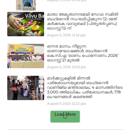
മാതാ അമൃതാനന്ദമയി സേവാ സമിതി
ബഹ്‌റൈൻ സംഘടിപ്പിക്കുന്ന 12-ാമത്
കർക്കടക വാവുബലി (പിതൃതർപ്പണം)
ഓഗസ്റ്റ് 12-ന്
August 6, 2026
12:18 pm
ഒന്നര മാസം നീളുന്ന
ഓണാഘോഷങ്ങൾ; ബഹ്‌റൈൻ
കെ.സി.എ ‘ഓണം പൊന്നോണം 2026’
ഓഗസ്റ്റ് 21 മുതൽ
August 6, 2026
12:03 pm
മാർക്കറ്റുകളിൽ മിന്നൽ
പരിശോധനയുമായി ബഹ്‌റൈൻ
വാണിജ്യ മന്ത്രാലയം; 4 മാസത്തിനിടെ
3,000-ത്തിലധികം പരിശോധനകൾ, 178
ലംഘനങ്ങൾ കണ്ടെത്തി
August 5, 2026
12:22 pm
Load More