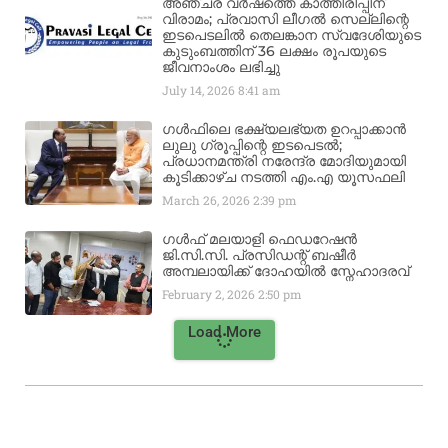
അഞ്ചര വർഷത്തെ കാത്തിരിപ്പിന്
വിരാമം; പ്രവാസി ലീഗൽ സെല്ലിന്റെ
ഇടപെടലിൽ തെലങ്കാന സ്വദേശിയുടെ
കുടുംബത്തിന് 36 ലക്ഷം രൂപയുടെ
ജീവനാംശം ലഭിച്ചു
July 14, 2026
8:41 am
ഗൾഫിലെ ഭക്ഷ്യലഭ്യത ഉറപ്പാക്കാൻ
ലുലു ഗ്രൂപ്പിന്റെ ഇടപെടൽ;
പ്രധാനമന്ത്രി നരേന്ദ്ര മോദിയുമായി
കൂടിക്കാഴ്ച നടത്തി എം.എ യൂസഫലി
March 26, 2026
2:39 pm
ഗൾഫ് മലയാളി ഫെഡറേഷൻ
ജി.സി.സി. പ്രസിഡന്റ് ബഷീർ
അമ്പലായിക്ക് ദോഹയിൽ സ്നേഹാദരവ്
February 2, 2026
2:50 pm
Load More