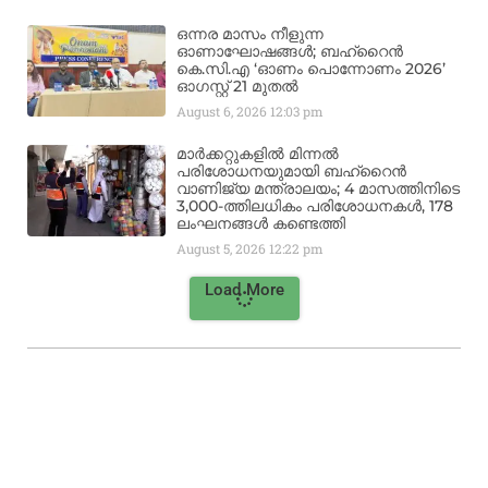
ഒന്നര മാസം നീളുന്ന
ഓണാഘോഷങ്ങൾ; ബഹ്‌റൈൻ
കെ.സി.എ ‘ഓണം പൊന്നോണം 2026’
ഓഗസ്റ്റ് 21 മുതൽ
August 6, 2026
12:03 pm
മാർക്കറ്റുകളിൽ മിന്നൽ
പരിശോധനയുമായി ബഹ്‌റൈൻ
വാണിജ്യ മന്ത്രാലയം; 4 മാസത്തിനിടെ
3,000-ത്തിലധികം പരിശോധനകൾ, 178
ലംഘനങ്ങൾ കണ്ടെത്തി
August 5, 2026
12:22 pm
Load More