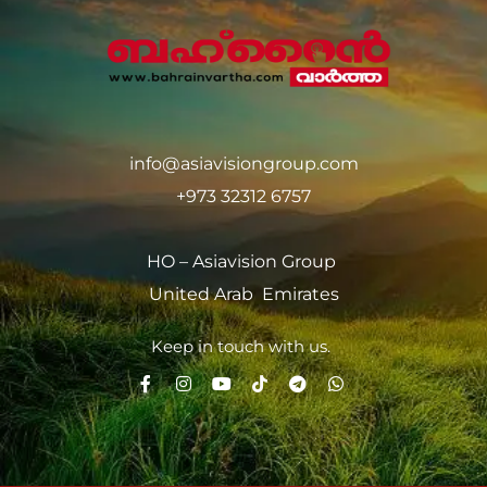
info@asiavisiongroup.com
+973 32312 6757
HO – Asiavision Group
United Arab Emirates
Keep in touch with us.