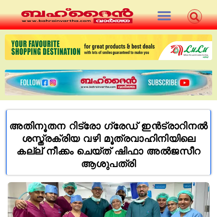
അ​തി​നൂ​ത​ന റി​ട്രോ​ ഗ്രേ​ഡ് ഇ​ന്‍ട്രാ​റി​ന​ല്‍
ശ​സ്ത്ര​ക്രി​യ വഴി മൂത്രവാഹിനിയിലെ
കല്ല് നീക്കം ചെയ്ത് ഷിഫാ അൽജസീറ
ആശുപത്രി