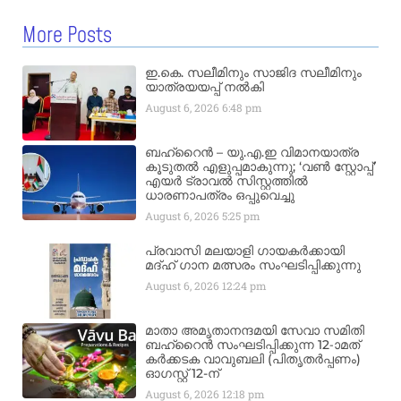
More Posts
ഇ.കെ. സലീമിനും സാജിദ സലീമിനും
യാത്രയയപ്പ് നൽകി
August 6, 2026
6:48 pm
ബഹ്‌റൈൻ – യു.എ.ഇ വിമാനയാത്ര
കൂടുതൽ എളുപ്പമാകുന്നു; ‘വൺ സ്റ്റോപ്പ്’
എയർ ട്രാവൽ സിസ്റ്റത്തിൽ
ധാരണാപത്രം ഒപ്പുവെച്ചു
August 6, 2026
5:25 pm
പ്രവാസി മലയാളി ഗായകർക്കായി
മദ്ഹ് ഗാന മത്സരം സംഘടിപ്പിക്കുന്നു
August 6, 2026
12:24 pm
മാതാ അമൃതാനന്ദമയി സേവാ സമിതി
ബഹ്‌റൈൻ സംഘടിപ്പിക്കുന്ന 12-ാമത്
കർക്കടക വാവുബലി (പിതൃതർപ്പണം)
ഓഗസ്റ്റ് 12-ന്
August 6, 2026
12:18 pm