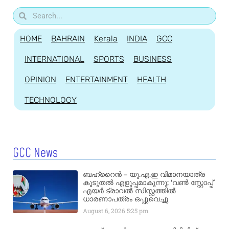
HOME
BAHRAIN
Kerala
INDIA
GCC
INTERNATIONAL
SPORTS
BUSINESS
OPINION
ENTERTAINMENT
HEALTH
TECHNOLOGY
GCC News
ബഹ്‌റൈൻ – യു.എ.ഇ വിമാനയാത്ര
കൂടുതൽ എളുപ്പമാകുന്നു; ‘വൺ സ്റ്റോപ്പ്’
എയർ ട്രാവൽ സിസ്റ്റത്തിൽ
ധാരണാപത്രം ഒപ്പുവെച്ചു
August 6, 2026
5:25 pm