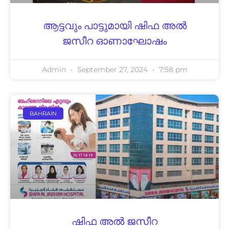
ആട്ടവും പാട്ടുമായി ഷിഫ അല്‍
ജസീറ ഓണാഘോഷം
Admin
September 27, 2024
7:58 pm
BAHRAIN
ഷിഫ അല്‍ ജസീറ