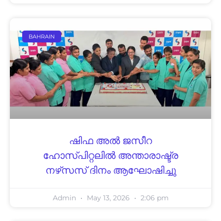
BAHRAIN
ഷിഫ അല്‍ ജസീറ
ഹോസ്പിറ്റലില്‍ അന്താരാഷ്ട്ര
നഴ്‌സസ് ദിനം ആഘോഷിച്ചു
Admin
May 13, 2026
2:06 pm