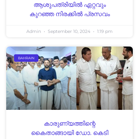
ആശുപത്രിയില്‍ ഏറ്റവും
കുറഞ്ഞ നിരക്കില്‍ പ്രസവം
Admin
September 10, 2024
1:19 pm
BAHRAIN
കാരുണ്യത്തിന്റെ
കൈതാങ്ങായി ഡോ. കെടി