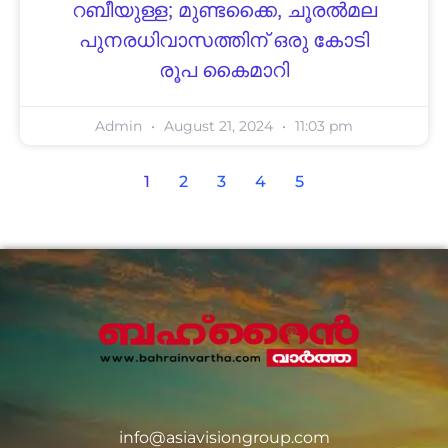
റബീയുള്ള; മുണ്ടക്കൈ, ചൂരല്‍മല
പുനരധിവാസത്തിന് ഒരു കോടി
രൂപ കൈമാറി
Admin
August 21, 2024
11:03 pm
1
2
3
4
5
info@asiavisiongroup.com