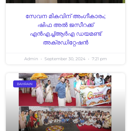
സേവന മികവിന് അംഗീകാരം;
ഷിഫ അല്‍ ജസീറക്ക്
എന്‍എച്ച്ആര്‍എ ഡയമണ്ട്
അക്രഡിറ്റേഷന്‍
Admin
September 30, 2024
7:21 pm
BAHRAIN