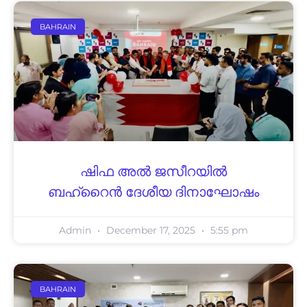
BAHRAIN
ഷിഫ അല്‍ ജസീറയില്‍
ബഹ്റൈന്‍ ദേശീയ ദിനാഘോഷം
Admin
December 17, 2025
5:55 pm
BAHRAIN