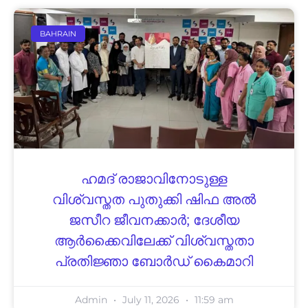
BAHRAIN
ഹമദ് രാജാവിനോടുള്ള
വിശ്വസ്തത പുതുക്കി ഷിഫ അൽ
ജസീറ ജീവനക്കാർ; ദേശീയ
ആർക്കൈവിലേക്ക് വിശ്വസ്തതാ
പ്രതിജ്ഞാ ബോർഡ് കൈമാറി
Admin
July 11, 2026
11:59 am