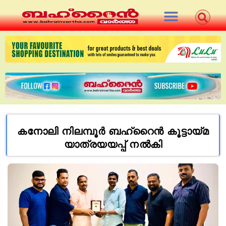
കനോലി നിലമ്പൂർ ബഹ്‌റൈൻ കൂട്ടായ്മ
യാത്രയയപ്പ് നൽകി