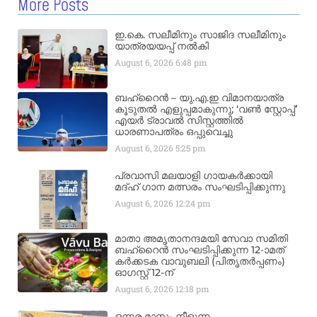
More Posts
ഇ.കെ. സലീമിനും സാജിദ സലീമിനും
യാത്രയയപ്പ് നൽകി
August 6, 2026
6:48 pm
ബഹ്‌റൈൻ – യു.എ.ഇ വിമാനയാത്ര
കൂടുതൽ എളുപ്പമാകുന്നു; ‘വൺ സ്റ്റോപ്പ്’
എയർ ട്രാവൽ സിസ്റ്റത്തിൽ
ധാരണാപത്രം ഒപ്പുവെച്ചു
August 6, 2026
5:25 pm
പ്രവാസി മലയാളി ഗായകർക്കായി
മദ്ഹ് ഗാന മത്സരം സംഘടിപ്പിക്കുന്നു
August 6, 2026
12:24 pm
മാതാ അമൃതാനന്ദമയി സേവാ സമിതി
ബഹ്‌റൈൻ സംഘടിപ്പിക്കുന്ന 12-ാമത്
കർക്കടക വാവുബലി (പിതൃതർപ്പണം)
ഓഗസ്റ്റ് 12-ന്
August 6, 2026
12:18 pm
ഒന്നര മാസം നീളുന്ന