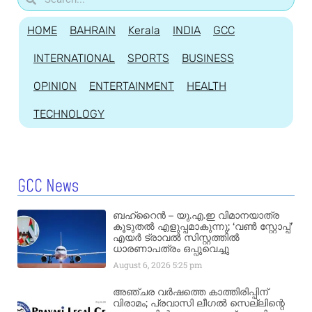
HOME
BAHRAIN
Kerala
INDIA
GCC
INTERNATIONAL
SPORTS
BUSINESS
OPINION
ENTERTAINMENT
HEALTH
TECHNOLOGY
GCC News
ബഹ്‌റൈൻ – യു.എ.ഇ വിമാനയാത്ര
കൂടുതൽ എളുപ്പമാകുന്നു; ‘വൺ സ്റ്റോപ്പ്’
എയർ ട്രാവൽ സിസ്റ്റത്തിൽ
ധാരണാപത്രം ഒപ്പുവെച്ചു
August 6, 2026
5:25 pm
അഞ്ചര വർഷത്തെ കാത്തിരിപ്പിന്
വിരാമം; പ്രവാസി ലീഗൽ സെല്ലിന്റെ