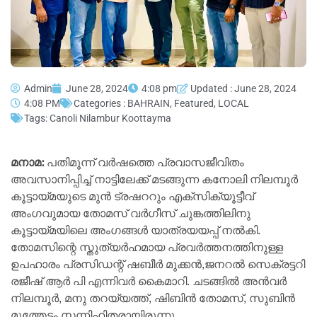
Admin
June 28, 2024
4:08 pm
Updated : June 28, 2024
4:08 PM
Categories :
BAHRAIN
,
Featured
,
LOCAL
Tags:
Canoli Nilambur Koottayma
മനാമ:
പതിമൂന്ന് വർഷത്തെ പ്രവാസജീവിതം
അവസാനിപ്പിച്ച് നാട്ടിലേക്ക് മടങ്ങുന്ന കനോലി നിലമ്പൂർ
കൂട്ടായ്മയുടെ മുൻ ട്രഷററും എക്സിക്യൂട്ടീവ്
അംഗവുമായ തോമസ് വർഗീസ് ചുങ്കത്തിലിനു
കൂട്ടായ്മയിലെ അംഗങ്ങൾ യാത്രയയപ്പ് നൽകി.
തോമസിന്റെ സ്തുത്യർഹമായ പ്രവർത്തനത്തിനുള്ള
ഉപഹാരം പ്രസിഡന്റ് ഷബീർ മുക്കൻ,ജനറൽ സെക്രട്ടറി
രജീഷ് ആർ പി എന്നിവർ കൈമാറി. ചടങ്ങിൽ അൻവർ
നിലമ്പൂർ, മനു തറയ്യത്ത്, ഷിബിൻ തോമസ്, സുബിൻ
മുത്തേടം സന്നിഹിതരായിരുന്നു.