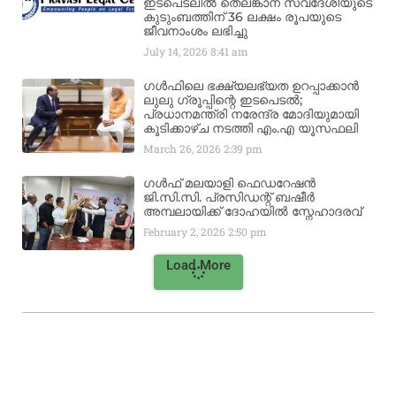
ഇടപെടലിൽ തെലങ്കാന സ്വദേശിയുടെ
കുടുംബത്തിന് 36 ലക്ഷം രൂപയുടെ
ജീവനാംശം ലഭിച്ചു
July 14, 2026
8:41 am
ഗൾഫിലെ ഭക്ഷ്യലഭ്യത ഉറപ്പാക്കാൻ
ലുലു ഗ്രൂപ്പിന്റെ ഇടപെടൽ;
പ്രധാനമന്ത്രി നരേന്ദ്ര മോദിയുമായി
കൂടിക്കാഴ്ച നടത്തി എം.എ യൂസഫലി
March 26, 2026
2:39 pm
ഗൾഫ് മലയാളി ഫെഡറേഷൻ
ജി.സി.സി. പ്രസിഡന്റ് ബഷീർ
അമ്പലായിക്ക് ദോഹയിൽ സ്നേഹാദരവ്
February 2, 2026
2:50 pm
Load More