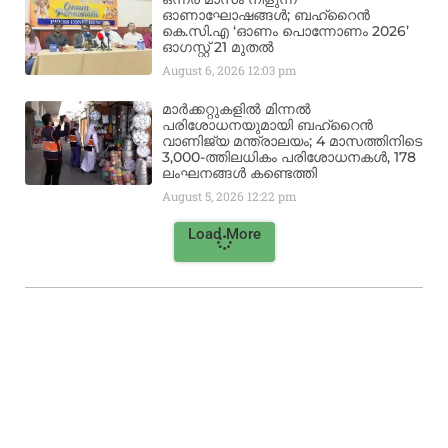
ഓണാഘോഷങ്ങൾ; ബഹ്‌റൈൻ
കെ.സി.എ ‘ഓണം പൊന്നോണം 2026’
ഓഗസ്റ്റ് 21 മുതൽ
August 6, 2026
12:03 pm
മാർക്കറ്റുകളിൽ മിന്നൽ
പരിശോധനയുമായി ബഹ്‌റൈൻ
വാണിജ്യ മന്ത്രാലയം; 4 മാസത്തിനിടെ
3,000-ത്തിലധികം പരിശോധനകൾ, 178
ലംഘനങ്ങൾ കണ്ടെത്തി
August 5, 2026
12:22 pm
Load More