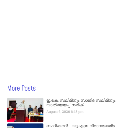
More Posts
ഇ.കെ. സലീമിനും സാജിദ സലീമിനും
യാത്രയയപ്പ് നൽകി
August 6, 2026
6:48 pm
ബഹ്‌റൈൻ – യു.എ.ഇ വിമാനയാത്ര