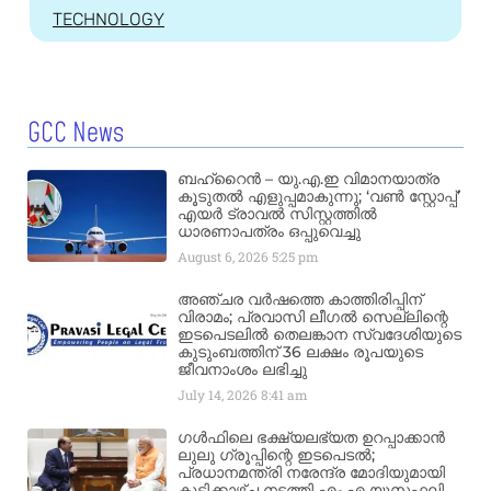
TECHNOLOGY
GCC News
ബഹ്‌റൈൻ – യു.എ.ഇ വിമാനയാത്ര
കൂടുതൽ എളുപ്പമാകുന്നു; ‘വൺ സ്റ്റോപ്പ്’
എയർ ട്രാവൽ സിസ്റ്റത്തിൽ
ധാരണാപത്രം ഒപ്പുവെച്ചു
August 6, 2026
5:25 pm
അഞ്ചര വർഷത്തെ കാത്തിരിപ്പിന്
വിരാമം; പ്രവാസി ലീഗൽ സെല്ലിന്റെ
ഇടപെടലിൽ തെലങ്കാന സ്വദേശിയുടെ
കുടുംബത്തിന് 36 ലക്ഷം രൂപയുടെ
ജീവനാംശം ലഭിച്ചു
July 14, 2026
8:41 am
ഗൾഫിലെ ഭക്ഷ്യലഭ്യത ഉറപ്പാക്കാൻ
ലുലു ഗ്രൂപ്പിന്റെ ഇടപെടൽ;
പ്രധാനമന്ത്രി നരേന്ദ്ര മോദിയുമായി
കൂടിക്കാഴ്ച നടത്തി എം.എ യൂസഫലി