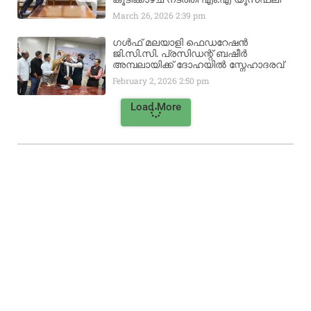
March 26, 2026
2:39 pm
ഗൾഫ് മലയാളി ഫെഡറേഷൻ
ജി.സി.സി. പ്രസിഡന്റ് ബഷീർ
അമ്പലായിക്ക് ദോഹയിൽ സ്നേഹാദരവ്
February 2, 2026
2:50 pm
Load More