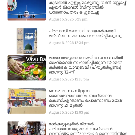
കൂടുതൽ എളുപ്പമാകുന്നു; ‘വൺ സ്റ്റോപ്പ്’
എയർ ട്രാവൽ സിസ്റ്റത്തിൽ
ധാരണാപത്രം ഒപ്പുവെച്ചു
August 6, 2026
5:25 pm
പ്രവാസി മലയാളി ഗായകർക്കായി
മദ്ഹ് ഗാന മത്സരം സംഘടിപ്പിക്കുന്നു
August 6, 2026
12:24 pm
മാതാ അമൃതാനന്ദമയി സേവാ സമിതി
ബഹ്‌റൈൻ സംഘടിപ്പിക്കുന്ന 12-ാമത്
കർക്കടക വാവുബലി (പിതൃതർപ്പണം)
ഓഗസ്റ്റ് 12-ന്
August 6, 2026
12:18 pm
ഒന്നര മാസം നീളുന്ന
ഓണാഘോഷങ്ങൾ; ബഹ്‌റൈൻ
കെ.സി.എ ‘ഓണം പൊന്നോണം 2026’
ഓഗസ്റ്റ് 21 മുതൽ
August 6, 2026
12:03 pm
മാർക്കറ്റുകളിൽ മിന്നൽ
പരിശോധനയുമായി ബഹ്‌റൈൻ
വാണിജ്യ മന്ത്രാലയം; 4 മാസത്തിനിടെ