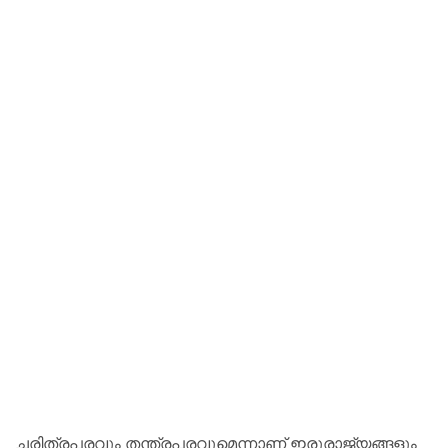
ചരിത്രപരവും തന്ത്രപരവുമെന്നാണ് ഇരുരാജ്യങ്ങളും