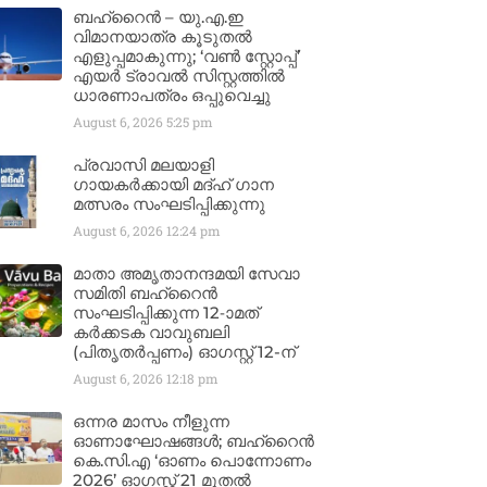
ബഹ്‌റൈൻ – യു.എ.ഇ
വിമാനയാത്ര കൂടുതൽ
എളുപ്പമാകുന്നു; ‘വൺ സ്റ്റോപ്പ്’
എയർ ട്രാവൽ സിസ്റ്റത്തിൽ
ധാരണാപത്രം ഒപ്പുവെച്ചു
August 6, 2026
5:25 pm
പ്രവാസി മലയാളി
ഗായകർക്കായി മദ്ഹ് ഗാന
മത്സരം സംഘടിപ്പിക്കുന്നു
August 6, 2026
12:24 pm
മാതാ അമൃതാനന്ദമയി സേവാ
സമിതി ബഹ്‌റൈൻ
സംഘടിപ്പിക്കുന്ന 12-ാമത്
കർക്കടക വാവുബലി
(പിതൃതർപ്പണം) ഓഗസ്റ്റ് 12-ന്
August 6, 2026
12:18 pm
ഒന്നര മാസം നീളുന്ന
ഓണാഘോഷങ്ങൾ; ബഹ്‌റൈൻ
കെ.സി.എ ‘ഓണം പൊന്നോണം
2026’ ഓഗസ്റ്റ് 21 മുതൽ