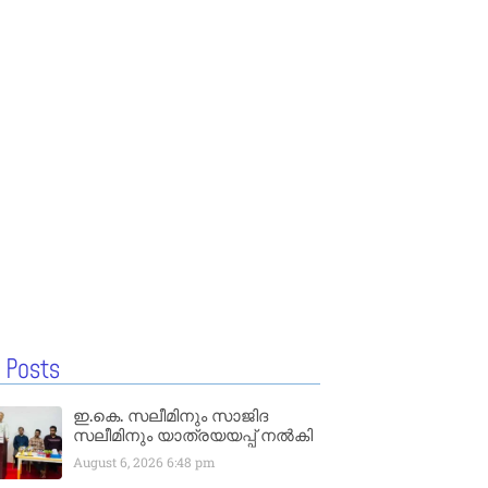
 Posts
ഇ.കെ. സലീമിനും സാജിദ
സലീമിനും യാത്രയയപ്പ് നൽകി
August 6, 2026
6:48 pm