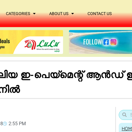
CATEGORIES
ABOUT US
CONTACT US
ലിയ ഇ-പെയ്‌മെന്റ് ആൻഡ് ഇ
ൈനിൽ
18
2:55 PM
HOM