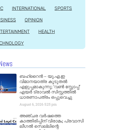
CC
INTERNATIONAL
SPORTS
SINESS
OPINION
TERTAINMENT
HEALTH
ECHNOLOGY
News
ബഹ്‌റൈൻ – യു.എ.ഇ
വിമാനയാത്ര കൂടുതൽ
എളുപ്പമാകുന്നു; ‘വൺ സ്റ്റോപ്പ്’
എയർ ട്രാവൽ സിസ്റ്റത്തിൽ
ധാരണാപത്രം ഒപ്പുവെച്ചു
August 6, 2026
5:25 pm
അഞ്ചര വർഷത്തെ
കാത്തിരിപ്പിന് വിരാമം; പ്രവാസി
ലീഗൽ സെല്ലിന്റെ