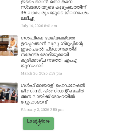
ഇടപെടലിൽ തെലങ്കാന
സ്വദേശിയുടെ കുടുംബത്തിന്
36 ലക്ഷം രൂപയുടെ ജീവനാംശം
ലഭിച്ചു
July 14, 2026
8:41 am
ഗൾഫിലെ ഭക്ഷ്യലഭ്യത
ഉറപ്പാക്കാൻ ലുലു ഗ്രൂപ്പിന്റെ
ഇടപെടൽ; പ്രധാനമന്ത്രി
നരേന്ദ്ര മോദിയുമായി
കൂടിക്കാഴ്ച നടത്തി എം.എ
യൂസഫലി
March 26, 2026
2:39 pm
ഗൾഫ് മലയാളി ഫെഡറേഷൻ
ജി.സി.സി. പ്രസിഡന്റ് ബഷീർ
അമ്പലായിക്ക് ദോഹയിൽ
സ്നേഹാദരവ്
February 2, 2026
2:50 pm
Load More