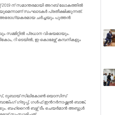
റ്റ് 2019 ന് സമാന്തരമായി അറബ് ലോകത്തിൽ
ുമെന്നാണ് സംഘാടകർ പ്രതീക്ഷിക്കുന്നത്.
ുള്ള അരോഗ്യകരമായ ചർച്ചയും പുത്തൻ
ും സമ്മിറ്റിൽ പ്രധാന വിഷയമായും.
ലികോം, റി ടെയിൽ, ഇ-കൊമേഴ്സ് കമ്പനികളും
് സൂയിസ്, ദുബായ് സിലികോൺ ഒയാസിസ്
്കിംഗ് ഗ്രൂപ്പ്, ഗൾഫ് ഇൻറർനാഷ്ണൽ ബാങ്ക്,
െടുക്കും. ബഹ്റൈൻ ബഴ്സ് ടീം ചെയർമാൻ അബ്ദുൾ
ളോട് സംസാരിച്ചത്.