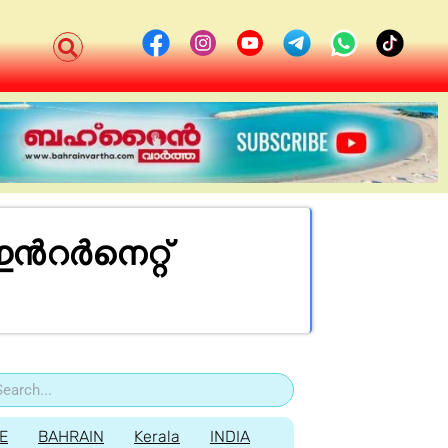
ൻറർനെറ്റ്
E
BAHRAIN
Kerala
INDIA