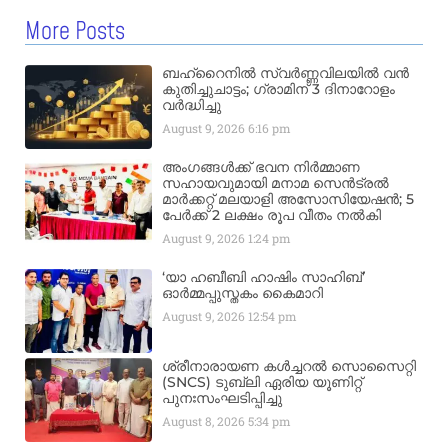
More Posts
ബഹ്‌റൈനിൽ സ്വർണ്ണവിലയിൽ വൻ
കുതിച്ചുചാട്ടം; ഗ്രാമിന് 3 ദിനാറോളം
വർദ്ധിച്ചു
August 9, 2026
6:16 pm
അംഗങ്ങൾക്ക് ഭവന നിർമ്മാണ
സഹായവുമായി മനാമ സെൻട്രൽ
മാർക്കറ്റ് മലയാളി അസോസിയേഷൻ; 5
പേർക്ക് 2 ലക്ഷം രൂപ വീതം നൽകി
August 9, 2026
1:24 pm
‘യാ ഹബീബി ഹാഷിം സാഹിബ്’
ഓർമ്മപ്പുസ്തകം കൈമാറി
August 9, 2026
12:54 pm
ശ്രീനാരായണ കൾച്ചറൽ സൊസൈറ്റി
(SNCS) ടുബ്ലി ഏരിയ യൂണിറ്റ്
പുനഃസംഘടിപ്പിച്ചു
August 8, 2026
5:34 pm