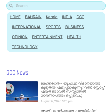
HOME
BAHRAIN
Kerala
INDIA
GCC
INTERNATIONAL
SPORTS
BUSINESS
OPINION
ENTERTAINMENT
HEALTH
TECHNOLOGY
GCC News
ബഹ്‌റൈൻ – യു.എ.ഇ വിമാനയാത്ര
കൂടുതൽ എളുപ്പമാകുന്നു; ‘വൺ സ്റ്റോപ്പ്’
എയർ ട്രാവൽ സിസ്റ്റത്തിൽ
ധാരണാപത്രം ഒപ്പുവെച്ചു
August 6, 2026
5:25 pm
അഞ്ചര വർഷത്തെ കാത്തിരിപ്പിന്