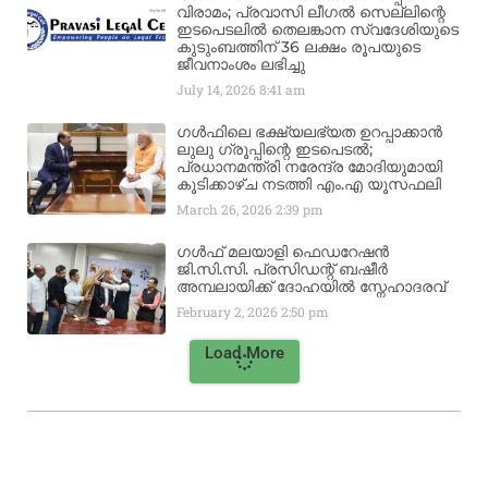
വിരാമം; പ്രവാസി ലീഗൽ സെല്ലിന്റെ
ഇടപെടലിൽ തെലങ്കാന സ്വദേശിയുടെ
കുടുംബത്തിന് 36 ലക്ഷം രൂപയുടെ
ജീവനാംശം ലഭിച്ചു
July 14, 2026
8:41 am
ഗൾഫിലെ ഭക്ഷ്യലഭ്യത ഉറപ്പാക്കാൻ
ലുലു ഗ്രൂപ്പിന്റെ ഇടപെടൽ;
പ്രധാനമന്ത്രി നരേന്ദ്ര മോദിയുമായി
കൂടിക്കാഴ്ച നടത്തി എം.എ യൂസഫലി
March 26, 2026
2:39 pm
ഗൾഫ് മലയാളി ഫെഡറേഷൻ
ജി.സി.സി. പ്രസിഡന്റ് ബഷീർ
അമ്പലായിക്ക് ദോഹയിൽ സ്നേഹാദരവ്
February 2, 2026
2:50 pm
Load More