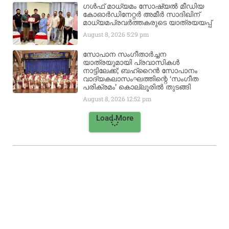
ഗൾഫ് മാധ്യമം സോഷ്യൽ മീഡിയ
കോഓർഡിനേറ്റർ അമീർ സാദിഖിന്
മാധ്യമപ്രവർത്തകരുടെ യാത്രയയപ്പ്
August 8, 2026
5:29 pm
സോപാന സംഗീതാർച്ചന
യാത്രയുമായി പ്രവാസികൾ
നാട്ടിലേക്ക്; ബഹ്‌റൈൻ സോപാനം
വാദ്യകലാസംഘത്തിന്റെ ‘സംഗീത
പരിക്രമം’ കൊല്ലൂരിൽ തുടങ്ങി
August 8, 2026
12:52 pm
Load More