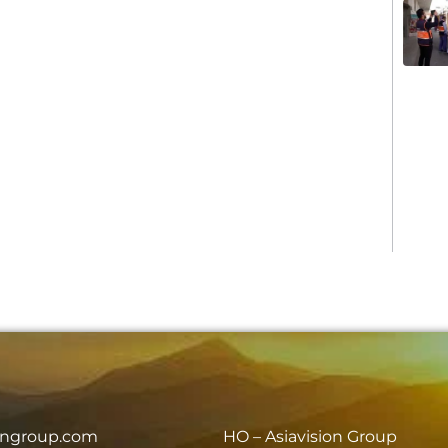
iongroup.com
HO – Asiavision Group