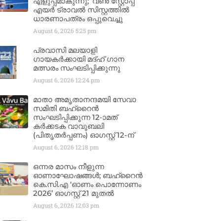
എളുപ്പമാകുന്നു; ‘വൺ സ്റ്റോപ്പ്’
എയർ ട്രാവൽ സിസ്റ്റത്തിൽ
ധാരണാപത്രം ഒപ്പുവെച്ചു
August 6, 2026
5:25 pm
പ്രവാസി മലയാളി
ഗായകർക്കായി മദ്ഹ് ഗാന
മത്സരം സംഘടിപ്പിക്കുന്നു
August 6, 2026
12:24 pm
മാതാ അമൃതാനന്ദമയി സേവാ
സമിതി ബഹ്‌റൈൻ
സംഘടിപ്പിക്കുന്ന 12-ാമത്
കർക്കടക വാവുബലി
(പിതൃതർപ്പണം) ഓഗസ്റ്റ് 12-ന്
August 6, 2026
12:18 pm
ഒന്നര മാസം നീളുന്ന
ഓണാഘോഷങ്ങൾ; ബഹ്‌റൈൻ
കെ.സി.എ ‘ഓണം പൊന്നോണം
2026’ ഓഗസ്റ്റ് 21 മുതൽ
August 6, 2026
12:03 pm