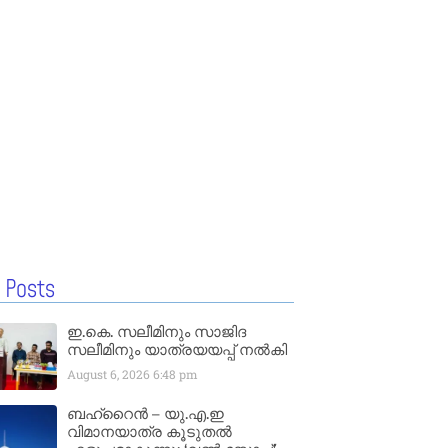
 Posts
ഇ.കെ. സലീമിനും സാജിദ
സലീമിനും യാത്രയയപ്പ് നൽകി
August 6, 2026
6:48 pm
ബഹ്‌റൈൻ – യു.എ.ഇ
വിമാനയാത്ര കൂടുതൽ