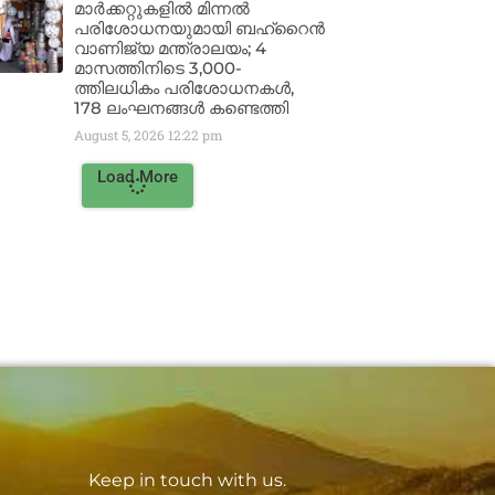
മാർക്കറ്റുകളിൽ മിന്നൽ
പരിശോധനയുമായി ബഹ്‌റൈൻ
വാണിജ്യ മന്ത്രാലയം; 4
മാസത്തിനിടെ 3,000-
ത്തിലധികം പരിശോധനകൾ,
178 ലംഘനങ്ങൾ കണ്ടെത്തി
August 5, 2026
12:22 pm
Load More
Keep in touch with us.