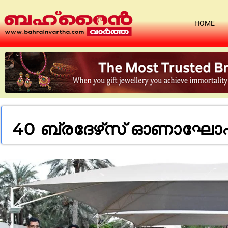
HOME
40 ബ്രദേഴ്‌സ് ഓണാഘോഷവ