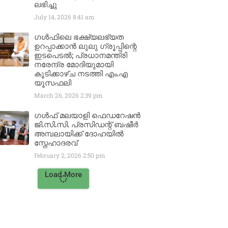
ലഭിച്ചു
July 14, 2026
8:41 am
ഗൾഫിലെ ഭക്ഷ്യലഭ്യത
ഉറപ്പാക്കാൻ ലുലു ഗ്രൂപ്പിന്റെ
ഇടപെടൽ; പ്രധാനമന്ത്രി
നരേന്ദ്ര മോദിയുമായി
കൂടിക്കാഴ്ച നടത്തി എം.എ
യൂസഫലി
March 26, 2026
2:39 pm
ഗൾഫ് മലയാളി ഫെഡറേഷൻ
ജി.സി.സി. പ്രസിഡന്റ് ബഷീർ
അമ്പലായിക്ക് ദോഹയിൽ
സ്നേഹാദരവ്
February 2, 2026
2:50 pm
Load More