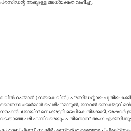
പ്രസിഡന്റ് അബ്ദുള്ള അധ്യക്ഷത വഹിച്ചു.
ഖലീല്‍ റഹ്‌മാന്‍ (സ്‌കൈ വീല്‍) പ്രസിഡന്റായ പുതിയ കമ്മിറ്റ
വൈസ് ചെയര്‍മാന്‍ ഷെരീഫ് മാട്ടൂല്‍, ജനറല്‍ സെക്രട്ടറി 
നൗഫല്‍, ജോയിന് സെക്രട്ടറി ജെപികെ തിക്കോടി, ട്രഷറര്‍ ഇബ്രാ
വടക്കാഞ്ചേരി എന്നിവരെയും പതിനൊന്ന് അംഗ എക്‌സിക്കുട്
ഷിഹാബ് പ്ലസ്, സക്കീര്‍ എന്നിവര്‍ തിരഞ്ഞെടുപ്പ് പ്രക്രിയകള്