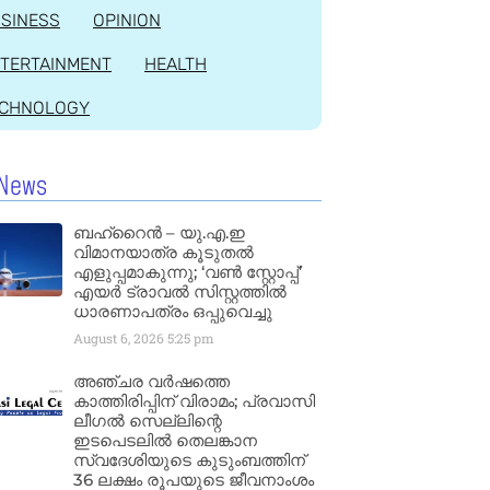
SINESS
OPINION
TERTAINMENT
HEALTH
ECHNOLOGY
News
ബഹ്‌റൈൻ – യു.എ.ഇ
വിമാനയാത്ര കൂടുതൽ
എളുപ്പമാകുന്നു; ‘വൺ സ്റ്റോപ്പ്’
എയർ ട്രാവൽ സിസ്റ്റത്തിൽ
ധാരണാപത്രം ഒപ്പുവെച്ചു
August 6, 2026
5:25 pm
അഞ്ചര വർഷത്തെ
കാത്തിരിപ്പിന് വിരാമം; പ്രവാസി
ലീഗൽ സെല്ലിന്റെ
ഇടപെടലിൽ തെലങ്കാന
സ്വദേശിയുടെ കുടുംബത്തിന്
36 ലക്ഷം രൂപയുടെ ജീവനാംശം