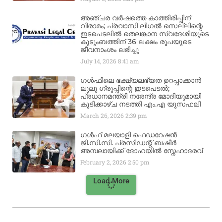
അഞ്ചര വർഷത്തെ കാത്തിരിപ്പിന്
വിരാമം; പ്രവാസി ലീഗൽ സെല്ലിന്റെ
ഇടപെടലിൽ തെലങ്കാന സ്വദേശിയുടെ
കുടുംബത്തിന് 36 ലക്ഷം രൂപയുടെ
ജീവനാംശം ലഭിച്ചു
July 14, 2026
8:41 am
ഗൾഫിലെ ഭക്ഷ്യലഭ്യത ഉറപ്പാക്കാൻ
ലുലു ഗ്രൂപ്പിന്റെ ഇടപെടൽ;
പ്രധാനമന്ത്രി നരേന്ദ്ര മോദിയുമായി
കൂടിക്കാഴ്ച നടത്തി എം.എ യൂസഫലി
March 26, 2026
2:39 pm
ഗൾഫ് മലയാളി ഫെഡറേഷൻ
ജി.സി.സി. പ്രസിഡന്റ് ബഷീർ
അമ്പലായിക്ക് ദോഹയിൽ സ്നേഹാദരവ്
February 2, 2026
2:50 pm
Load More