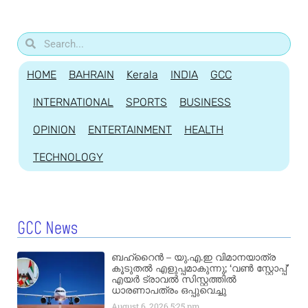
HOME
BAHRAIN
Kerala
INDIA
GCC
INTERNATIONAL
SPORTS
BUSINESS
OPINION
ENTERTAINMENT
HEALTH
TECHNOLOGY
GCC News
ബഹ്‌റൈൻ – യു.എ.ഇ വിമാനയാത്ര
കൂടുതൽ എളുപ്പമാകുന്നു; ‘വൺ സ്റ്റോപ്പ്’
എയർ ട്രാവൽ സിസ്റ്റത്തിൽ
ധാരണാപത്രം ഒപ്പുവെച്ചു
August 6, 2026
5:25 pm