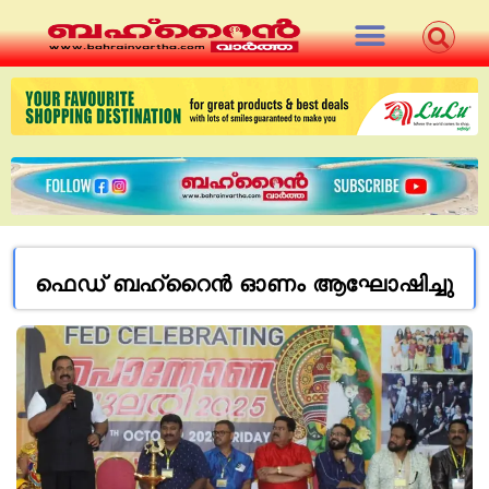
ഫെഡ് ബഹ്റൈന്‍ ഓണം ആഘോഷിച്ചു