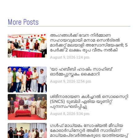
More Posts
അംഗങ്ങൾക്ക് ഭവന നിർമ്മാണ
സഹായവുമായി മനാമ സെൻട്രൽ
മാർക്കറ്റ് മലയാളി അസോസിയേഷൻ; 5
പേർക്ക് 2 ലക്ഷം രൂപ വീതം നൽകി
August 9, 2026
1:24 pm
‘യാ ഹബീബി ഹാഷിം സാഹിബ്’
ഓർമ്മപ്പുസ്തകം കൈമാറി
August 9, 2026
12:54 pm
ശ്രീനാരായണ കൾച്ചറൽ സൊസൈറ്റി
(SNCS) ടുബ്ലി ഏരിയ യൂണിറ്റ്
പുനഃസംഘടിപ്പിച്ചു
August 8, 2026
5:34 pm
ഗൾഫ് മാധ്യമം സോഷ്യൽ മീഡിയ
കോഓർഡിനേറ്റർ അമീർ സാദിഖിന്
മാധ്യമപ്രവർത്തകരുടെ യാത്രയയപ്പ്