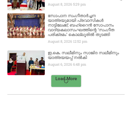
August 8, 2026
5:29 pm
സോപാന സംഗീതാർച്ചന
യാത്രയുമായി പ്രവാസികൾ
നാട്ടിലേക്ക്; ബഹ്‌റൈൻ സോപാനം
വാദ്യകലാസംഘത്തിന്റെ ‘സംഗീത
പരിക്രമം’ കൊല്ലൂരിൽ തുടങ്ങി
August 8, 2026
12:52 pm
ഇ.കെ. സലീമിനും സാജിദ സലീമിനും
യാത്രയയപ്പ് നൽകി
August 6, 2026
6:48 pm
Load More