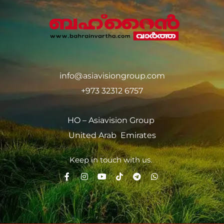
info@asiavisiongroup.com
+973 32312 6757
HO – Asiavision Group
United Arab Emirates
Keep in touch with us.