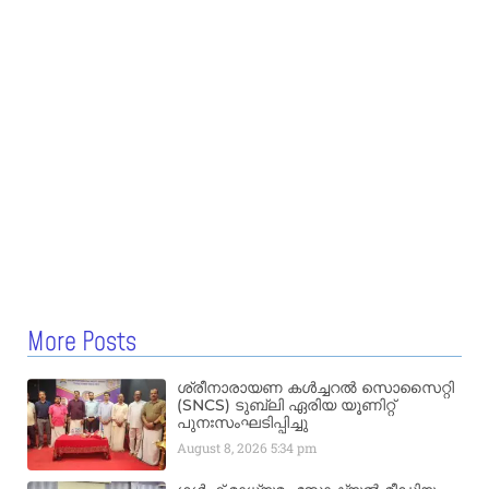
More Posts
ശ്രീനാരായണ കൾച്ചറൽ സൊസൈറ്റി
(SNCS) ടുബ്ലി ഏരിയ യൂണിറ്റ്
പുനഃസംഘടിപ്പിച്ചു
August 8, 2026
5:34 pm