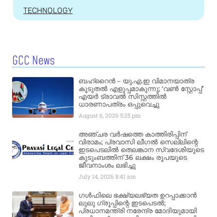
TECHNOLOGY
GCC News
ബഹ്‌റൈൻ – യു.എ.ഇ വിമാനയാത്ര
കൂടുതൽ എളുപ്പമാകുന്നു; ‘വൺ സ്റ്റോപ്പ്’
എയർ ട്രാവൽ സിസ്റ്റത്തിൽ
ധാരണാപത്രം ഒപ്പുവെച്ചു
August 6, 2026
5:25 pm
അഞ്ചര വർഷത്തെ കാത്തിരിപ്പിന്
വിരാമം; പ്രവാസി ലീഗൽ സെല്ലിന്റെ
ഇടപെടലിൽ തെലങ്കാന സ്വദേശിയുടെ
കുടുംബത്തിന് 36 ലക്ഷം രൂപയുടെ
ജീവനാംശം ലഭിച്ചു
July 14, 2026
8:41 am
ഗൾഫിലെ ഭക്ഷ്യലഭ്യത ഉറപ്പാക്കാൻ
ലുലു ഗ്രൂപ്പിന്റെ ഇടപെടൽ;
പ്രധാനമന്ത്രി നരേന്ദ്ര മോദിയുമായി