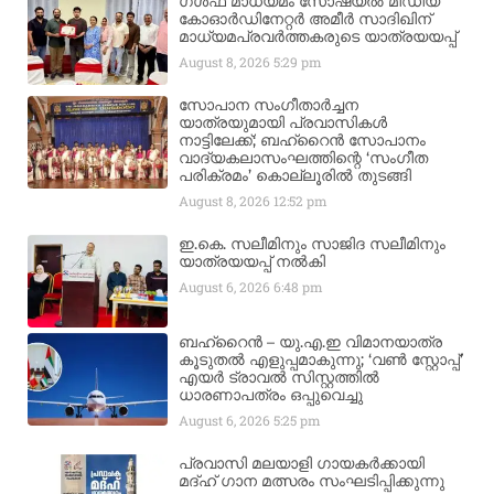
ഗൾഫ് മാധ്യമം സോഷ്യൽ മീഡിയ
കോഓർഡിനേറ്റർ അമീർ സാദിഖിന്
മാധ്യമപ്രവർത്തകരുടെ യാത്രയയപ്പ്
August 8, 2026
5:29 pm
സോപാന സംഗീതാർച്ചന
യാത്രയുമായി പ്രവാസികൾ
നാട്ടിലേക്ക്; ബഹ്‌റൈൻ സോപാനം
വാദ്യകലാസംഘത്തിന്റെ ‘സംഗീത
പരിക്രമം’ കൊല്ലൂരിൽ തുടങ്ങി
August 8, 2026
12:52 pm
ഇ.കെ. സലീമിനും സാജിദ സലീമിനും
യാത്രയയപ്പ് നൽകി
August 6, 2026
6:48 pm
ബഹ്‌റൈൻ – യു.എ.ഇ വിമാനയാത്ര
കൂടുതൽ എളുപ്പമാകുന്നു; ‘വൺ സ്റ്റോപ്പ്’
എയർ ട്രാവൽ സിസ്റ്റത്തിൽ
ധാരണാപത്രം ഒപ്പുവെച്ചു
August 6, 2026
5:25 pm
പ്രവാസി മലയാളി ഗായകർക്കായി
മദ്ഹ് ഗാന മത്സരം സംഘടിപ്പിക്കുന്നു