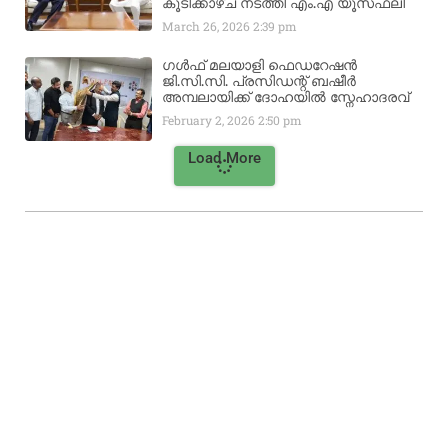
കൂടിക്കാഴ്ച നടത്തി എം.എ യൂസഫലി
March 26, 2026
2:39 pm
ഗൾഫ് മലയാളി ഫെഡറേഷൻ
ജി.സി.സി. പ്രസിഡന്റ് ബഷീർ
അമ്പലായിക്ക് ദോഹയിൽ സ്നേഹാദരവ്
February 2, 2026
2:50 pm
Load More