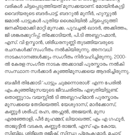
വരികൾ ചിട്ടപ്പെടുത്തിയത് മൂസക്കയാണ്. മോയിന്‍കുട്ടി
വൈദ്യരുടെ ബദര്‍പാട്ട്, ബദറുല്‍ മുനീര്‍, ഹുസ്നുല്‍
ജമാല്‍ പാട്ടുകൾ പുതിയ ശൈലിയില്‍ ചിട്ടപ്പെടുത്തി
ജനകീയമാക്കി മാറ്റി മൂസക്ക. പൂവച്ചല്‍ ഖാദര്‍, അക്കിത്തം,
ജി ശങ്കരക്കുറിപ്പ്, തിക്കോടിയന്‍, പി.ടി അബ്ദുറഹ്മാൻ,
എസ്. വി ഉസ്മാൻ, ശ്രീധരനുണ്ണി തുടങ്ങിയവരുടെ
രചനകള്‍ക്ക് സംഗീതം നല്‍കിയിരുന്നു. അനവധി
നാടകഗാനങ്ങള്‍ക്കും സംഗീതം നിര്‍വഹിച്ചിരുന്നു. 2000-
ല്‍ കേരള സംഗീത നാടക അക്കാദമി പുരസ്കാരം നല്‍കി
സംസ്ഥാന സര്‍ക്കാര്‍ കുഞ്ഞിമൂസക്കയെ ആദരിച്ചിരുന്നു.
ബഷീര്‍ തിക്കോടി ‘പാട്ടും ചുമന്നൊരാള്‍’ എന്ന പേരിൽ
എം.കുഞ്ഞിമൂസയുടെ ജീവചരിത്രം എഴുതിയിട്ടുണ്ട്.
തൊണ്ണൂറാം വയസ്സിൽ ടി അബ്ദുറഹിമാൻ പുരസ്കാരം
മൂസക്കയെ തേടിയെത്തി. യേശുദാസ്, മാർക്കോസ്,
കണ്ണൂർ ശരീഫ്, രഹ്ന, അഫ്സൽ, അജയൻ, മൂസ
എരഞ്ഞോളി, പീർ മുഹമ്മദ്, ലിയാഖത്ത്, എം എ ഗഫൂർ,
താജുദ്ദീൻ വടകര, കണ്ണൂർ രാജൻ, എസ് എം കോയ,
സിബില, ശ്രീലത രജീഷ്, സിന്ധു പ്രേംകുമാർ, മച്ചാട്ട്