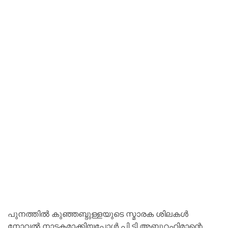
പുനത്തിൽ കുഞ്ഞബ്ദുള്ളയുടെ സ്മാരക ശിലകൾ
നോവൽ നാടകമാക്കിയപ്പോൾ പി ടി അബ്ദുറഹിമാന്റെ