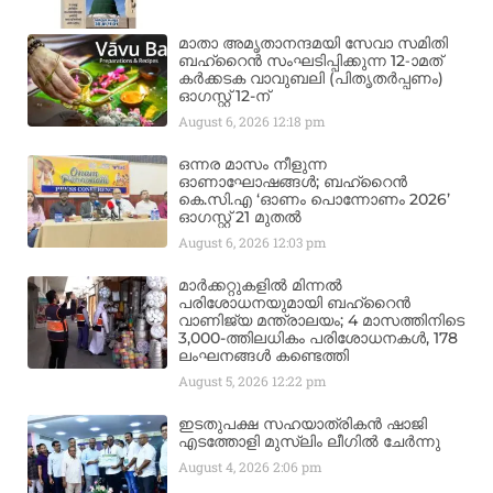
മാതാ അമൃതാനന്ദമയി സേവാ സമിതി
ബഹ്‌റൈൻ സംഘടിപ്പിക്കുന്ന 12-ാമത്
കർക്കടക വാവുബലി (പിതൃതർപ്പണം)
ഓഗസ്റ്റ് 12-ന്
August 6, 2026
12:18 pm
ഒന്നര മാസം നീളുന്ന
ഓണാഘോഷങ്ങൾ; ബഹ്‌റൈൻ
കെ.സി.എ ‘ഓണം പൊന്നോണം 2026’
ഓഗസ്റ്റ് 21 മുതൽ
August 6, 2026
12:03 pm
മാർക്കറ്റുകളിൽ മിന്നൽ
പരിശോധനയുമായി ബഹ്‌റൈൻ
വാണിജ്യ മന്ത്രാലയം; 4 മാസത്തിനിടെ
3,000-ത്തിലധികം പരിശോധനകൾ, 178
ലംഘനങ്ങൾ കണ്ടെത്തി
August 5, 2026
12:22 pm
ഇടതുപക്ഷ സഹയാത്രികൻ ഷാജി
എടത്തോളി മുസ്‌ലിം ലീഗിൽ ചേർന്നു
August 4, 2026
2:06 pm