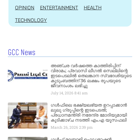
OPINION
ENTERTAINMENT
HEALTH
TECHNOLOGY
GCC News
അഞ്ചര വർഷത്തെ കാത്തിരിപ്പിന്
വിരാമം; പ്രവാസി ലീഗൽ സെല്ലിന്റെ
ഇടപെടലിൽ തെലങ്കാന സ്വദേശിയുടെ
കുടുംബത്തിന് 36 ലക്ഷം രൂപയുടെ
ജീവനാംശം ലഭിച്ചു
July 14, 2026
8:41 am
ഗൾഫിലെ ഭക്ഷ്യലഭ്യത ഉറപ്പാക്കാൻ
ലുലു ഗ്രൂപ്പിന്റെ ഇടപെടൽ;
പ്രധാനമന്ത്രി നരേന്ദ്ര മോദിയുമായി
കൂടിക്കാഴ്ച നടത്തി എം.എ യൂസഫലി
March 26, 2026
2:39 pm
ഗൾഫ് മലയാളി ഫെഡറേഷൻ