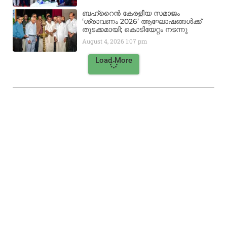
ബഹ്‌റൈൻ കേരളീയ സമാജം
‘ശ്രാവണം 2026’ ആഘോഷങ്ങൾക്ക്
തുടക്കമായി; കൊടിയേറ്റം നടന്നു
August 4, 2026
1:07 pm
Load More