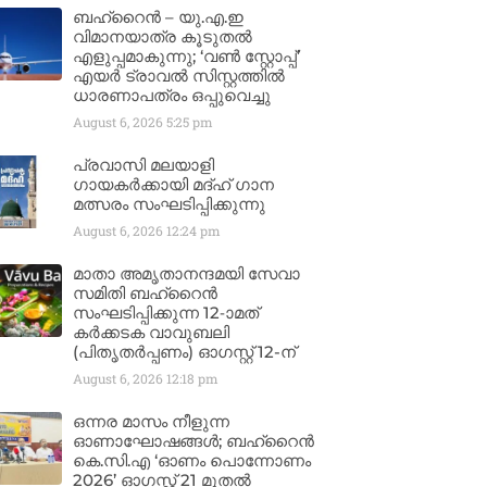
ബഹ്‌റൈൻ – യു.എ.ഇ
വിമാനയാത്ര കൂടുതൽ
എളുപ്പമാകുന്നു; ‘വൺ സ്റ്റോപ്പ്’
എയർ ട്രാവൽ സിസ്റ്റത്തിൽ
ധാരണാപത്രം ഒപ്പുവെച്ചു
August 6, 2026
5:25 pm
പ്രവാസി മലയാളി
ഗായകർക്കായി മദ്ഹ് ഗാന
മത്സരം സംഘടിപ്പിക്കുന്നു
August 6, 2026
12:24 pm
മാതാ അമൃതാനന്ദമയി സേവാ
സമിതി ബഹ്‌റൈൻ
സംഘടിപ്പിക്കുന്ന 12-ാമത്
കർക്കടക വാവുബലി
(പിതൃതർപ്പണം) ഓഗസ്റ്റ് 12-ന്
August 6, 2026
12:18 pm
ഒന്നര മാസം നീളുന്ന
ഓണാഘോഷങ്ങൾ; ബഹ്‌റൈൻ
കെ.സി.എ ‘ഓണം പൊന്നോണം
2026’ ഓഗസ്റ്റ് 21 മുതൽ