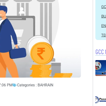
G
BU
EN
T
GCC 
7:06 PM
Categories :
BAHRAIN