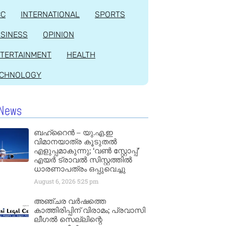
CC
INTERNATIONAL
SPORTS
SINESS
OPINION
TERTAINMENT
HEALTH
ECHNOLOGY
News
ബഹ്‌റൈൻ – യു.എ.ഇ
വിമാനയാത്ര കൂടുതൽ
എളുപ്പമാകുന്നു; ‘വൺ സ്റ്റോപ്പ്’
എയർ ട്രാവൽ സിസ്റ്റത്തിൽ
ധാരണാപത്രം ഒപ്പുവെച്ചു
August 6, 2026
5:25 pm
അഞ്ചര വർഷത്തെ
കാത്തിരിപ്പിന് വിരാമം; പ്രവാസി
ലീഗൽ സെല്ലിന്റെ