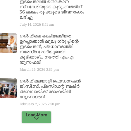
ഇടപെടലിൽ തെലങ്കാന
സ്വദേശിയുടെ കുടുംബത്തിന്
36 ലക്ഷം രൂപയുടെ ജീവനാംശം
ലഭിച്ചു
July 14, 2026
8:41 am
ഗൾഫിലെ ഭക്ഷ്യലഭ്യത
ഉറപ്പാക്കാൻ ലുലു ഗ്രൂപ്പിന്റെ
ഇടപെടൽ; പ്രധാനമന്ത്രി
നരേന്ദ്ര മോദിയുമായി
കൂടിക്കാഴ്ച നടത്തി എം.എ
യൂസഫലി
March 26, 2026
2:39 pm
ഗൾഫ് മലയാളി ഫെഡറേഷൻ
ജി.സി.സി. പ്രസിഡന്റ് ബഷീർ
അമ്പലായിക്ക് ദോഹയിൽ
സ്നേഹാദരവ്
February 2, 2026
2:50 pm
Load More