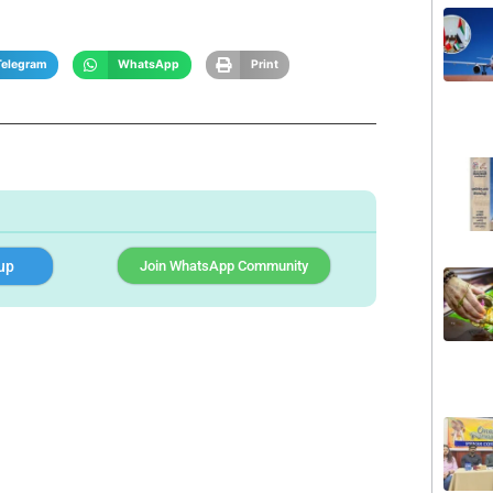
Telegram
WhatsApp
Print
up
Join WhatsApp Community