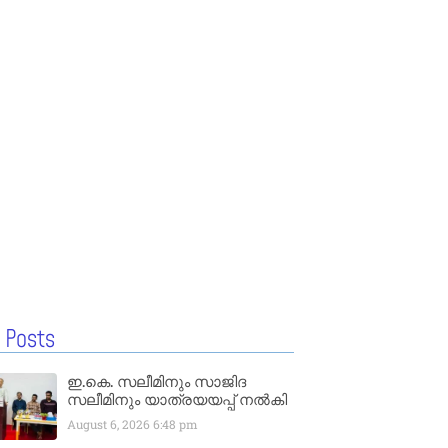
 Posts
ഇ.കെ. സലീമിനും സാജിദ
സലീമിനും യാത്രയയപ്പ് നൽകി
August 6, 2026
6:48 pm